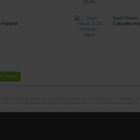
Graef Classic 
n Frankfurt
1 aktuelles Ang
rt finden
t anders beschrieben. Preise ggf. zzgl. Versand. Irrtümer und techn. Änderungen vorbehalten. A
Preise und Verfügbarkeiten sind möglich. Onlinepreise können von lokalen Preisen abweichen.