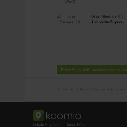
Graef Manuale H 9
1 aktuelles Angebot i
Alle Aufschnittmaschinen in Frankfu
Preisangaben in Euro inkl. Mwst., pro Stück wo nich
Lokale Angebote in Deiner Nähe