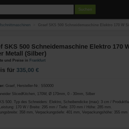
Suchen
fschnittmaschinen
Graef SKS 500 Schneidemaschine Elektro 170 W Silb
f SKS 500 Schneidemaschine Elektro 170 
r Metall (Silber)
e und Preise in
Frankfurt
is für
335,00 €
er:
Graef, Hersteller-Nr.: S50000
hneider SlicedKitchen, 170W, Ø 170mm, 0 - 30mm, Silber
KS 500. Typ des Schneiders: Elektro, Scheibendicke (max): 3 cm / Produktfa
 Leistung: 170 W / Breite: 295 mm / Tiefe: 370 mm / Höhe: 285 mm.
ungsbreite: 358 mm, Verpackungstiefe: 401 mm, Verpackungshöhe: 355 mm