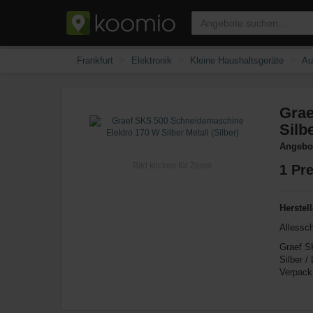
Frankfurt
Elektronik
Kleine Haushaltsgeräte
Au
Grae
Silbe
Angebot
Bild klicken für Zoom
1
Pre
Herstell
Allessc
Graef S
Silber /
Verpack