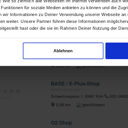
s:
Wie so ziemlich alle Webseiten im Internet verwenden auch wi
Foto Kino Video Erich Lambert
 Funktionen für soziale Medien anbieten zu können und die Zugri
★
★
★
★
Foto-Fachgeschäft
 wir Informationen zu Deiner Verwendung unserer Webseite an u
An der Rechtschule 1, 50667 Köln
0221-92
rtungen
n weiter. Unsere Partner führen diese Informationen möglicher
0,42 km
geschlossen
itgestellt hast oder die sie im Rahmen Deiner Nutzung der Die
o2 Shop
★
★
★
★
Lokales Geschäft
Ablehnen
Breite Str. 6-26 , 50667 Köln
02212509620
rtungen
0,56 km
geschlossen
BASE / E-Plus-Shop
★
★
★
★
Mobilfunk-Händler
Schwertnergasse 1, 50667 Köln
0221-9902
rtungen
0,58 km
geschlossen
O2 Shop