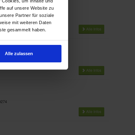
r Cookies, um Inhalte und
in GmbH gegr. 1949
ffe auf unsere Website zu
nsere Partner für soziale
07941
weise mit weiteren Daten
Alle Infos
nste gesammelt haben.
Alle zulassen
Alle Infos
9274
Alle Infos