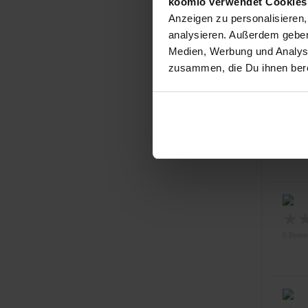
koomio verwendet Cookie
Anzeigen zu personalisieren,
★
analysieren. Außerdem geben
0 Bewe
Medien, Werbung und Analyse
zusammen, die Du ihnen bere
★
0 Bewe
★
0 Bewe