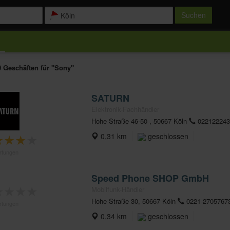
Suchen
0 Geschäften für "Sony"
SATURN
Elektronik-Fachhändler
Hohe Straße 46-50 , 50667 Köln
022122243
★
★
★
★
0,31 km
geschlossen
rtungen
Speed Phone SHOP GmbH
★
★
★
★
Mobilfunk-Händler
Hohe Straße 30, 50667 Köln
0221-2705767
rtungen
0,34 km
geschlossen