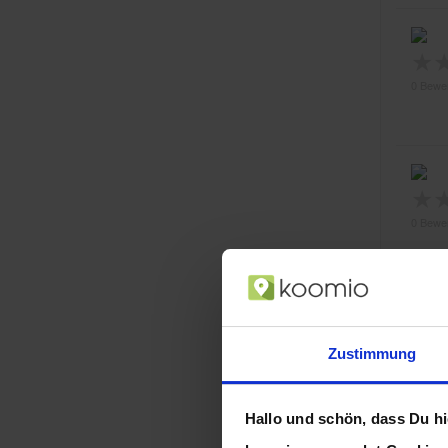
★
0 Bewe
★
0 Bewe
Zustimmung
★
0 Bewe
Hallo und schön, dass Du hie