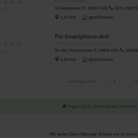
★
★
★
★
Mobilfunk-Händler
Schildergasse 81, 50667 Köln
0221-258575
rtungen
0,63 km
geschlossen
Fix-Smartphone.de®
★
★
★
★
Handy- & Smartphonereparatur
An den Dominikanern 3, 50668 Köln
080008
rtungen
0,64 km
geschlossen
« vorherige Seite
1
2
...
n
Tragen Sie Ihr Geschäft jetzt kostenlos
Wir wollen Deine Meinung! Schreib uns an
besse