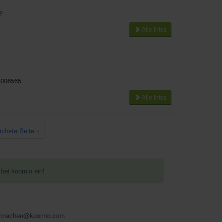
2
Alle Infos
006565
Alle Infos
ächste Seite »
 bei koomio ein!
rmachen@koomio.com