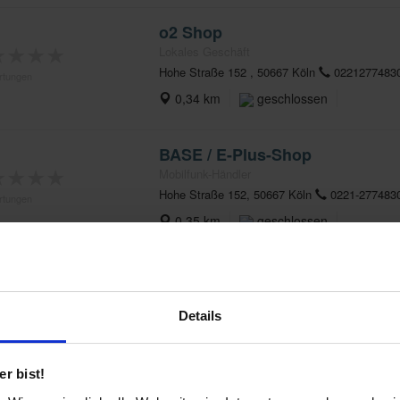
o2 Shop
★
★
★
★
Lokales Geschäft
Hohe Straße 152 , 50667 Köln
0221277483
rtungen
0,34 km
geschlossen
BASE / E-Plus-Shop
★
★
★
★
Mobilfunk-Händler
Hohe Straße 152, 50667 Köln
0221-277483
rtungen
0,35 km
geschlossen
MediaMarkt Köln - Hohe Straße
Elektronik-Fachhändler
Details
Hohe Straße 121-131 , 50667 Köln
0221222
★
★
★
★
0,35 km
geschlossen
rtungen
r bist!