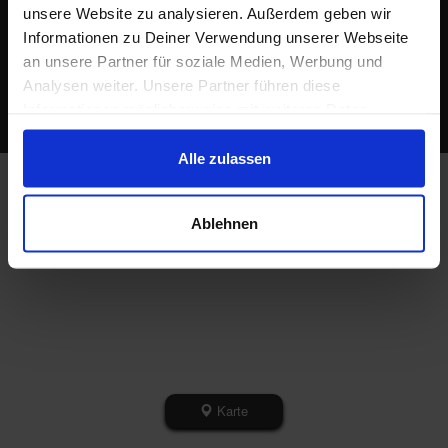
unsere Website zu analysieren. Außerdem geben wir
Informationen zu Deiner Verwendung unserer Webseite
Über uns
|
Jobs
|
Presse
|
Regional helfen
an unsere Partner für soziale Medien, Werbung und
© koomio.com - Angebote in Deiner Nähe
Analysen weiter. Unsere Partner führen diese
Impressum
|
Datenschutzbestimmung
|
Nutzungsbedingungen
|
Cookie
Informationen möglicherweise mit weiteren Daten
Einstellungen
zusammen, die Du ihnen bereitgestellt hast oder die sie
im Rahmen Deiner Nutzung der Dienste gesammelt
Alle zulassen
haben.
Ablehnen
Karte