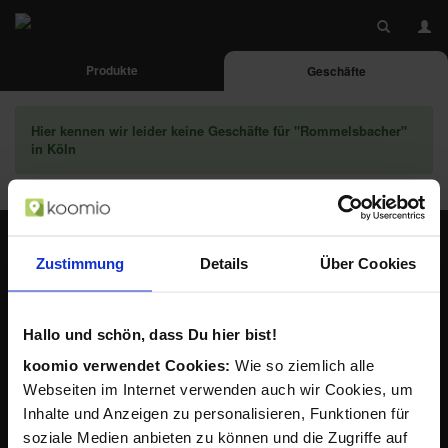
Produkte
Geschäfte
Hier kennen wir leider keine Geschäfte für "Rommelsbacher"
in Köln
Zustimmung
Details
Über Cookies
Lokale Angebote in Deiner Nähe
Hallo und schön, dass Du hier bist!
koomio verwendet Cookies:
Wie so ziemlich alle
koomio für Unternehmen
Webseiten im Internet verwenden auch wir Cookies, um
Ihr Geschäft und Ihre Angebote bei koomio?
Inhalte und Anzeigen zu personalisieren, Funktionen für
soziale Medien anbieten zu können und die Zugriffe auf
Melden Sie sich kostenlos an!