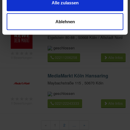
geschlossen
im Rahmen Deiner Nutzung der Dienste gesammelt
Alle zulassen
★
★
★
★
★
haben.
0221-9808674
Alle Infos
0 Bewertungen
Ablehnen
REWE
Eigelstein 80-88 , 50668 Köln / Altstadt Nord
geschlossen
★
★
★
★
★
02211206258
Alle Infos
0 Bewertungen
MediaMarkt Köln Hansaring
Maybachstraße 115 , 50670 Köln
geschlossen
★
★
★
★
★
022122243333
Alle Infos
0 Bewertungen
«
1
2
...
»