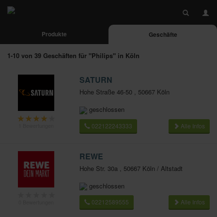
Produkte
Geschäfte
1-10 von 39 Geschäften für "Philips" in Köln
SATURN
Hohe Straße 46-50 , 50667 Köln
geschlossen
★
★
★
★
★
022122243333
Alle Infos
1 Bewertungen
REWE
Hohe Str. 30a , 50667 Köln / Altstadt
geschlossen
★
★
★
★
★
02212589555
Alle Infos
0 Bewertungen