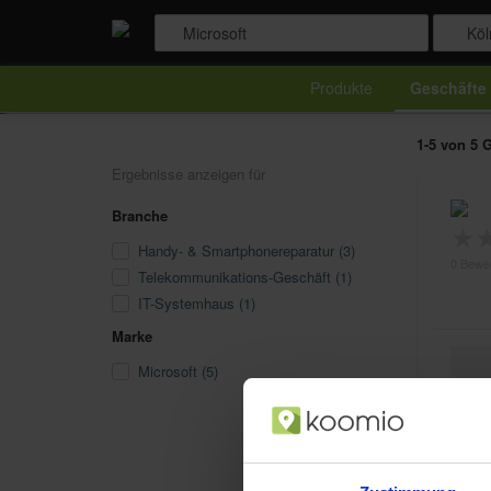
Produkte
Geschäfte
1-5 von 5 G
Ergebnisse anzeigen für
Branche
★
Handy- & Smartphonereparatur (3)
0 Bewe
Telekommunikations-Geschäft (1)
IT-Systemhaus (1)
Marke
Microsoft (5)
★
0 Bewe