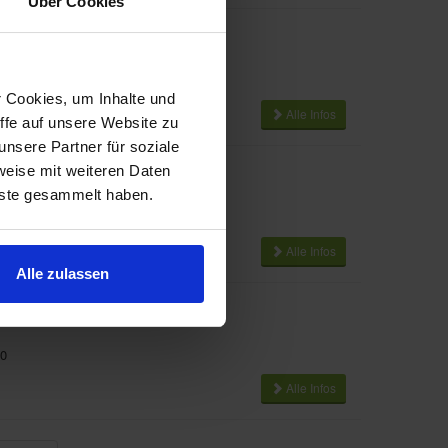
Über Cookies
88
r Cookies, um Inhalte und
Alle Infos
ffe auf unsere Website zu
nsere Partner für soziale
aratur Service Köln
weise mit weiteren Daten
nste gesammelt haben.
16866084
Alle Infos
Alle zulassen
0
Alle Infos