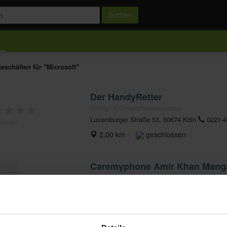
Suchen
eschäften für "Microsoft"
Der HandyRetter
★
★
★
★
Handy- & Smartphonereparatur
Luxemburger Straße 53, 50674 Köln
0221-4
rtungen
2,00 km
geschlossen
Caremyphone Amir Khan Mangal
Handy- & Smartphonereparatur
Dürener Straße 50-52, 50931 Köln
0221299
★
★
★
★
2,59 km
geschlossen
rtungen