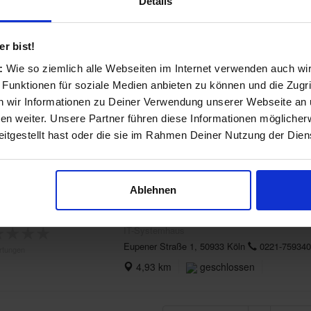
Details
Phone City Repair
★
★
★
★
Handy- & Smartphonereparatur
r bist!
Zülpicher Str. 201, 50937 Köln
0221962633
rtungen
s:
Wie so ziemlich alle Webseiten im Internet verwenden auch wi
2,72 km
jetzt geöffnet
 Funktionen für soziale Medien anbieten zu können und die Zugri
 wir Informationen zu Deiner Verwendung unserer Webseite an u
FAST-REPAIR24.DE -iPhone Rep
n weiter. Unsere Partner führen diese Informationen möglicher
★
★
★
★
Telekommunikations-Geschäft
itgestellt hast oder die sie im Rahmen Deiner Nutzung der Die
Subbelrather Straße 183, 50823 Köln
0221-
rtungen
3,15 km
geschlossen
Ablehnen
Artkom GmbH
★
★
★
★
IT-Systemhaus
Eupener Straße 1, 50933 Köln
0221-759340
rtungen
4,93 km
geschlossen