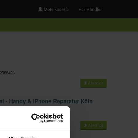
Mein koomio
Für Händler
2366423
Alle Infos
 - Handy & iPhone Reparatur Köln
98897
Alle Infos