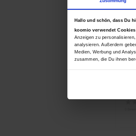
Zustimmung
★
Hallo und schön, dass Du hie
0 Bewe
koomio verwendet Cookie
Anzeigen zu personalisieren,
analysieren. Außerdem geben
Medien, Werbung und Analyse
★
zusammen, die Du ihnen bere
0 Bewe
★
0 Bewe