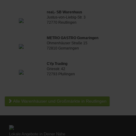
real,- SB Warenhaus
Justus-von-Liebig-Str. 3
72770 Reutlingen
METRO GASTRO Gomaringen
Ohmenhäuser Straße 15
72810 Gomaringen
CYp Trading
Griesstr. 42
72793 Pfullingen
Alle Warenhäuser und Großmärkte in Reutlingen
Lokale Angebote in Deiner Nähe