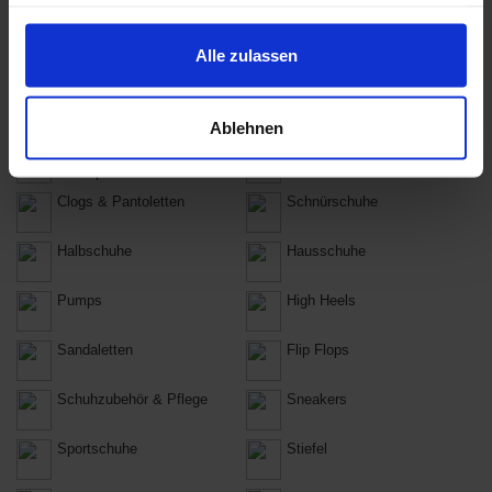
Informationen möglicherweise mit weiteren Daten
Jacken & Mäntel
Kleider
zusammen, die Du ihnen bereitgestellt hast oder die sie
im Rahmen Deiner Nutzung der Dienste gesammelt
Dessous &
Pullover & Strickjacken
Alle zulassen
Nachtwäsche
haben.
Röcke
Shirts & Tops
Ablehnen
Socken, Strümpfe und
Ballerinas
Strumpfhosen
Clogs & Pantoletten
Schnürschuhe
Halbschuhe
Hausschuhe
Pumps
High Heels
Sandaletten
Flip Flops
Schuhzubehör & Pflege
Sneakers
Sportschuhe
Stiefel