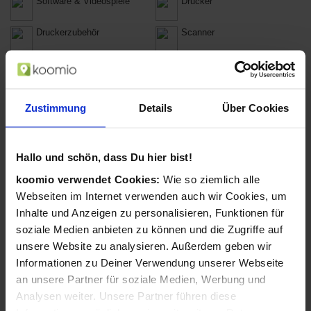
Software & Videospiele
Drucker
Druckerzubehör
Scanner
Fachbücher
Zeitungen und
Zeitschriften
Lampen & Beleuchtung
Kochen & Essen
Zustimmung
Details
Über Cookies
Haushaltswaren
Puzzles
Hallo und schön, dass Du hier bist!
Brettspiele
Globen
koomio verwendet Cookies:
Wie so ziemlich alle
Spielkarten
Bastelbedarf
Webseiten im Internet verwenden auch wir Cookies, um
Inhalte und Anzeigen zu personalisieren, Funktionen für
Accessoires
Anzüge & Hosenanzüge
soziale Medien anbieten zu können und die Zugriffe auf
unsere Website zu analysieren. Außerdem geben wir
Bademode
Blusen & Tuniken
Informationen zu Deiner Verwendung unserer Webseite
an unsere Partner für soziale Medien, Werbung und
Hemden
Hosen
Analysen weiter. Unsere Partner führen diese