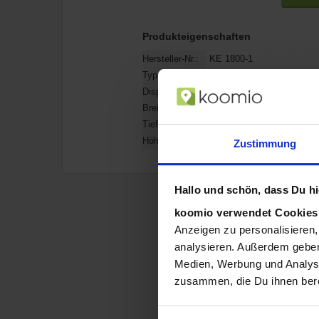
Produkteigenschaften
Hersteller-Nr.:
KE 1800-1
Typ:
Elektronische Küchenwaage
Display-Typ:
LCD, Anzeigegerät: 29 x 
Breite:
170 mm
Tiefe:
220 mm
Höhe:
9 mm
Zustimmung
Hallo und schön, dass Du hie
koomio verwendet Cookie
Anzeigen zu personalisieren,
analysieren. Außerdem geben
Medien, Werbung und Analyse
zusammen, die Du ihnen bere