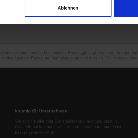
Ablehnen
ro Stück wo nicht anders beschrieben. Preise ggf. zzgl. Versand. Irrtümer un
e Änderungen der Preise und Verfügbarkeiten sind möglich. Onlinepreise könn
koomio für Unternehmen
Sie sind Händler oder Dienstleister und möchten, dass Ihr
Geschäft bei koomio sowie im Internet sichtbarer und damit
besser gefunden wird?