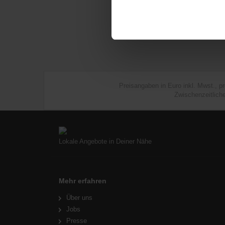
Preisangaben in Euro inkl. Mwst., p
Zwischenzeitlich
Lokale Angebote in Deiner Nähe
Mehr erfahren
Über uns
Jobs
Presse