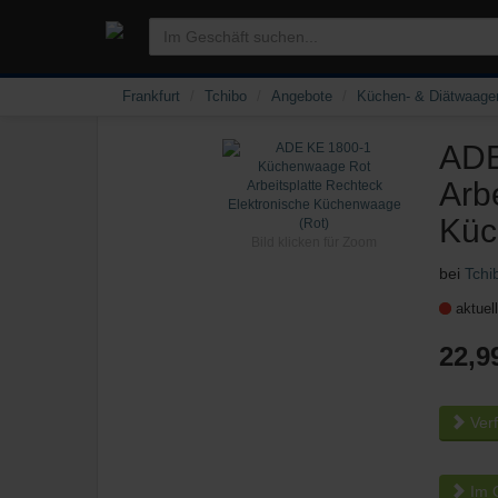
Frankfurt
Tchibo
Angebote
Küchen- & Diätwaage
ADE
Arb
Küc
Bild klicken für Zoom
bei
Tchi
aktuel
22,9
Verf
Im O