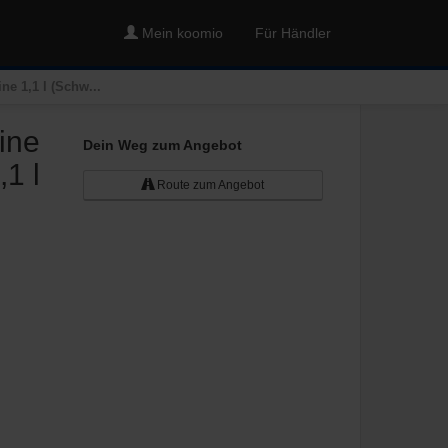
Mein koomio
Für Händler
e 1,1 l (Schw...
ine
Dein Weg zum Angebot
1 l
Route zum Angebot