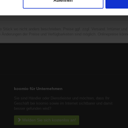
Ablehnen
ro Stück wo nicht anders beschrieben. Preise ggf. zzgl. Versand. Irrtümer un
e Änderungen der Preise und Verfügbarkeiten sind möglich. Onlinepreise könn
koomio für Unternehmen
Sie sind Händler oder Dienstleister und möchten, dass Ihr
Geschäft bei koomio sowie im Internet sichtbarer und damit
besser gefunden wird?
Melden Sie sich kostenlos an!