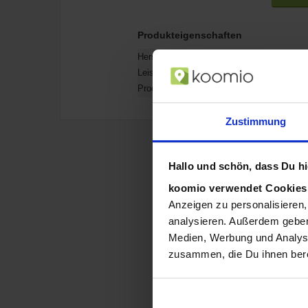
Produkteigenschaften
Hersteller-Nr.:
4063676361734
Leistung:
1235 W
Produktfarbe:
Schwarz
Zustimmung
Hallo und schön, dass Du hie
koomio verwendet Cookie
Anzeigen zu personalisieren,
analysieren. Außerdem geben
Medien, Werbung und Analyse
zusammen, die Du ihnen bere