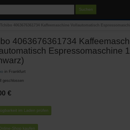
Suchen
Tchibo 4063676361734 Kaffeemaschine Vollautomatisch Espressomaschin
ibo 4063676361734 Kaffeemasch
lautomatisch Espressomaschine 1,
hwarz)
bo
in Frankfurt
ll geschlossen
00 €
ügbarkeit im Laden prüfen
nline-Shop kaufen