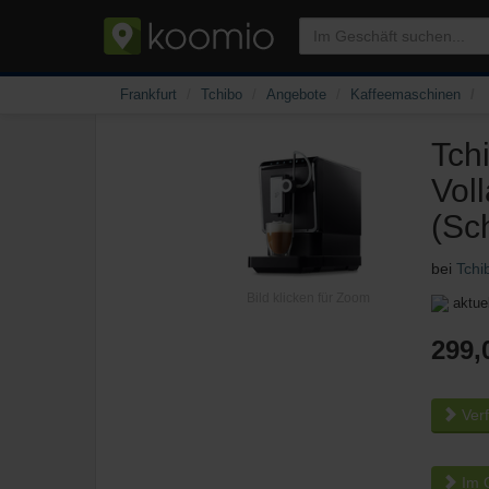
Frankfurt
Tchibo
Angebote
Kaffeemaschinen
Tch
Vol
(Sc
bei
Tchi
Bild klicken für Zoom
aktue
299,
Verf
Im O