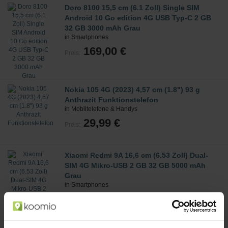
Doro 8100 15,5 cm (6.1 Zoll) Single SIM
Android 10 Go edition 4G USB Typ-C 2 GB
32 GB 3000 mAh Grau
in Smartphones
169,00 €
Preis:
Nokia 105 4G (2023) 4,57 cm (1.8") 93 g
Anthrazit Funktionstelefon
in Mobiltelefone & Handys
29,99 €
Preis:
Xiaomi Redmi 9A 16,6 cm (6.53 Zoll) Dual-
SIM 4G Mikro-USB 2 GB 32 GB 5000 mAh
Grau
in Smartphones
59,00 €
Preis: