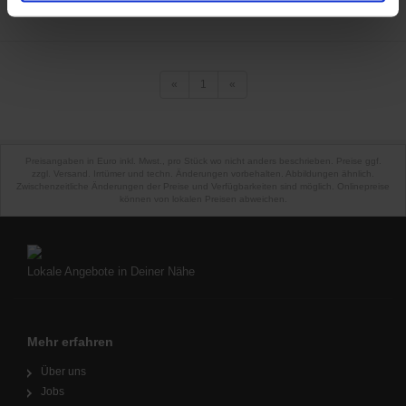
359,99 €
Preis:
«
1
«
Preisangaben in Euro inkl. Mwst., pro Stück wo nicht anders beschrieben. Preise ggf.
zzgl. Versand. Irrtümer und techn. Änderungen vorbehalten. Abbildungen ähnlich.
Zwischenzeitliche Änderungen der Preise und Verfügbarkeiten sind möglich. Onlinepreise
können von lokalen Preisen abweichen.
Lokale Angebote in Deiner Nähe
Mehr erfahren
Über uns
Jobs