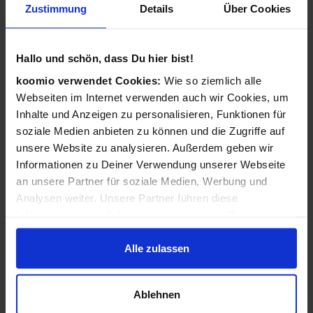
Zustimmung
Details
Über Cookies
Caso FonDue Fondue 8Person(en)
in Fondue, Gourmet, Woks
139,99 €
Preis:
Hallo und schön, dass Du hier bist!
koomio verwendet Cookies:
Wie so ziemlich alle
Osann Flux Plus Autositz für Babys
Webseiten im Internet verwenden auch wir Cookies, um
Schwarz, Grau
Inhalte und Anzeigen zu personalisieren, Funktionen für
in Autositze
soziale Medien anbieten zu können und die Zugriffe auf
129,99 €
Preis:
unsere Website zu analysieren. Außerdem geben wir
Informationen zu Deiner Verwendung unserer Webseite
EGLO Almeida Tischleuchte E14 Anthrazit,
an unsere Partner für soziale Medien, Werbung und
Schwarz, Weiß
Analysen weiter. Unsere Partner führen diese
in Schreibtischlampen
Informationen möglicherweise mit weiteren Daten
49,99 €
Preis:
zusammen, die Du ihnen bereitgestellt hast oder die sie
im Rahmen Deiner Nutzung der Dienste gesammelt
Alle zulassen
haben.
Osann Hero360 SL Autositz für Babys
Schwarz, Grau
Ablehnen
in Autositze