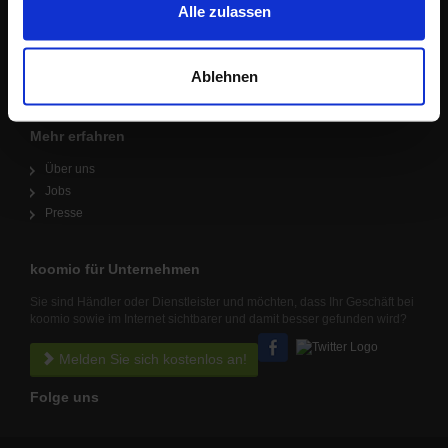
im Rahmen Deiner Nutzung der Dienste gesammelt
Alle zulassen
haben.
Lokale Angebote in Deiner Nähe
Ablehnen
Mehr erfahren
Über uns
Jobs
Presse
koomio für Unternehmen
Sie sind Händler oder Dienstleister und möchten, dass Ihr Geschäft bei
koomio sowie im Internet sichtbarer und damit besser gefunden wird?
Melden Sie sich kostenlos an!
Folge uns