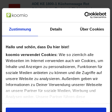
ADE KE 1800-1 Küchenwaage Rot
Arbeitsplatte Rechteck Elektronische
Küchenwaage
in Küchen- & Diätwaagen
22,99 €
Preis:
Zustimmung
Details
Über Cookies
Trebs 6 in 1 2 Waffel(n) Rot
in Waffeleisen
Hallo und schön, dass Du hier bist!
69,99 €
Preis:
koomio verwendet Cookies:
Wie so ziemlich alle
Webseiten im Internet verwenden auch wir Cookies, um
Inhalte und Anzeigen zu personalisieren, Funktionen für
soziale Medien anbieten zu können und die Zugriffe auf
«
1
«
unsere Website zu analysieren. Außerdem geben wir
Informationen zu Deiner Verwendung unserer Webseite
an unsere Partner für soziale Medien, Werbung und
Analysen weiter. Unsere Partner führen diese
Preisangaben in Euro inkl. Mwst., pro Stück wo nicht anders beschrieben. Preise ggf.
zzgl. Versand. Irrtümer und techn. Änderungen vorbehalten. Abbildungen ähnlich.
Informationen möglicherweise mit weiteren Daten
Zwischenzeitliche Änderungen der Preise und Verfügbarkeiten sind möglich. Onlinepreise
können von lokalen Preisen abweichen.
zusammen, die Du ihnen bereitgestellt hast oder die sie