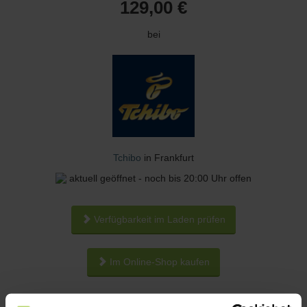
129,00 €
bei
Tchibo
in Frankfurt
aktuell geöffnet - noch bis 20:00 Uhr offen
Verfügbarkeit im Laden prüfen
Im Online-Shop kaufen