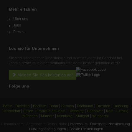
Mehr erfahren
Über uns
Jobs
Presse
koomio für Unternehmen
Sie sind Händler oder Dienstleister und möchten, dass Ihr Geschäft bei
koomio sowie im Internet sichtbarer und damit besser gefunden wird?
Melden Sie sich kostenlos an!
Folge uns
Berlin
Bielefeld
Bochum
Bonn
Bremen
Dortmund
Dresden
Duisburg
Düsseldorf
Essen
Frankfurt am Main
Hamburg
Hannover
Köln
Leipzig
München
Münster
Nürnberg
Stuttgart
Wuppertal
© koomio.com - Angebote in Deiner Nähe |
Impressum
|
Datenschutzbestimmung
|
Nutzungsbedingungen
|
Cookie Einstellungen