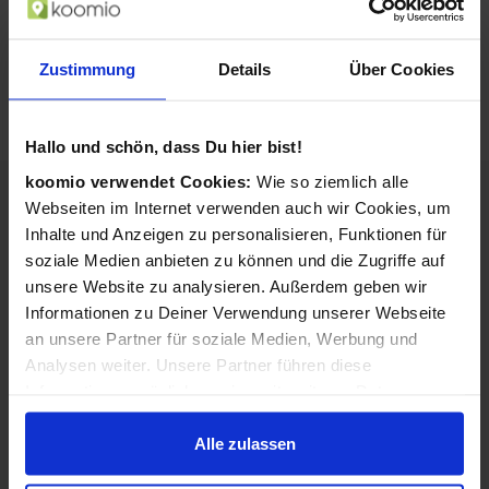
Produktbeschreibung
Hersteller-Nr.:
4006083937673
Zustimmung
Details
Über Cookies
Leistung:
1350 W
Produktfarbe:
Weiß
Hallo und schön, dass Du hier bist!
koomio verwendet Cookies:
Wie so ziemlich alle
Webseiten im Internet verwenden auch wir Cookies, um
Inhalte und Anzeigen zu personalisieren, Funktionen für
soziale Medien anbieten zu können und die Zugriffe auf
unsere Website zu analysieren. Außerdem geben wir
Informationen zu Deiner Verwendung unserer Webseite
an unsere Partner für soziale Medien, Werbung und
Analysen weiter. Unsere Partner führen diese
Informationen möglicherweise mit weiteren Daten
zusammen, die Du ihnen bereitgestellt hast oder die sie
im Rahmen Deiner Nutzung der Dienste gesammelt
Alle zulassen
haben.