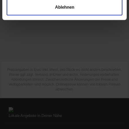
Ablehnen
Preisangaben in Euro inkl. Mwst., pro Stück wo nicht anders beschrieben.
Preise ggf. zzgl. Versand. Irrtümer und techn. Änderungen vorbehalten.
Abbildungen ähnlich. Zwischenzeitliche Änderungen der Preise und
Verfügbarkeiten sind möglich. Onlinepreise können von lokalen Preisen
abweichen.
Lokale Angebote in Deiner Nähe