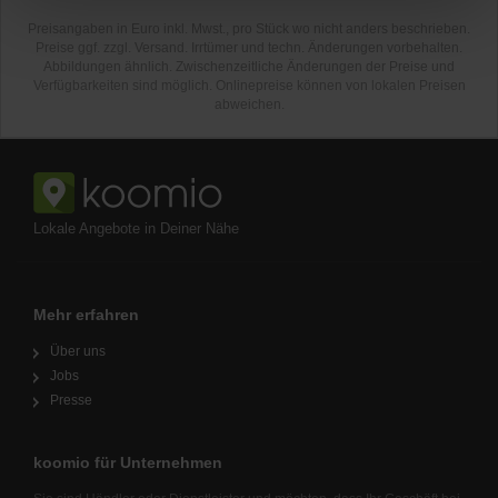
Preisangaben in Euro inkl. Mwst., pro Stück wo nicht anders beschrieben.
Preise ggf. zzgl. Versand. Irrtümer und techn. Änderungen vorbehalten.
Abbildungen ähnlich. Zwischenzeitliche Änderungen der Preise und
Verfügbarkeiten sind möglich. Onlinepreise können von lokalen Preisen
abweichen.
Lokale Angebote in Deiner Nähe
Mehr erfahren
Über uns
Jobs
Presse
koomio für Unternehmen