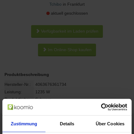
Tchibo
in Frankfurt
aktuell geschlossen
Verfügbarkeit im Laden prüfen
Im Online-Shop kaufen
Produktbeschreibung
Hersteller-Nr.:
4063676361734
Leistung:
1235 W
Produktfarbe:
Schwarz
Zustimmung
Details
Über Cookies