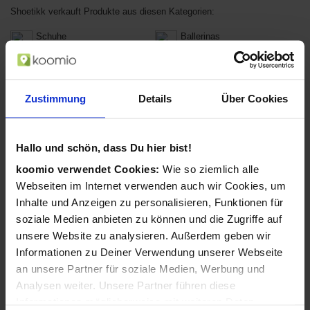
Shoetikk verkauft Produkte aus diesen Kategorien:
Schuhe
Ballerinas
Clogs & Pantoletten
Schnürschuhe
Zustimmung
Details
Über Cookies
Halbschuhe
Hausschuhe
Pumps
High Heels
Hallo und schön, dass Du hier bist!
Sandaletten
Flip Flops
koomio verwendet Cookies:
Wie so ziemlich alle
Webseiten im Internet verwenden auch wir Cookies, um
Schuhzubehör & Pflege
Sneakers
Inhalte und Anzeigen zu personalisieren, Funktionen für
soziale Medien anbieten zu können und die Zugriffe auf
Sportschuhe
Stiefel
unsere Website zu analysieren. Außerdem geben wir
Informationen zu Deiner Verwendung unserer Webseite
Badeschuhe
Pantoletten
an unsere Partner für soziale Medien, Werbung und
Analysen weiter. Unsere Partner führen diese
Outdoor-Schuhe
Informationen möglicherweise mit weiteren Daten