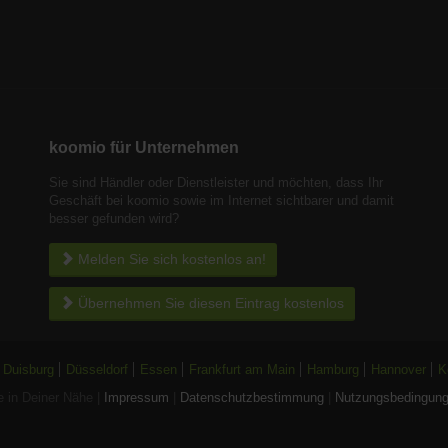
koomio für Unternehmen
Sie sind Händler oder Dienstleister und möchten, dass Ihr
Geschäft bei koomio sowie im Internet sichtbarer und damit
besser gefunden wird?
Melden Sie sich kostenlos an!
Übernehmen Sie diesen Eintrag kostenlos
Duisburg
Düsseldorf
Essen
Frankfurt am Main
Hamburg
Hannover
K
 in Deiner Nähe |
Impressum
|
Datenschutzbestimmung
|
Nutzungsbedingun