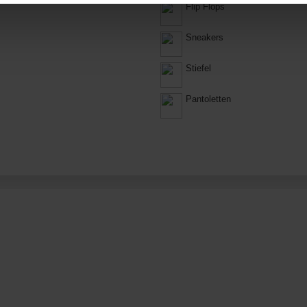
Flip Flops
Sneakers
Stiefel
Pantoletten