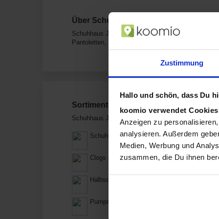
Über Schuhhaus Jessen Hauptstr. 61 i
Schuhhaus Jessen in Leck ist Dein Geschäft unter 
Pantoletten, Schnürschuhe, Halbschuhe.
Zustimmung
Hallo und schön, dass Du hie
Sortiment von Schuhhaus Jessen
koomio verwendet Cookie
Schuhhaus Jessen verkauft Produkte aus diesen Ka
Anzeigen zu personalisieren,
analysieren. Außerdem geben
Schuhe
Medien, Werbung und Analyse
zusammen, die Du ihnen bere
Clogs & Pantoletten
Halbschuhe
Pumps