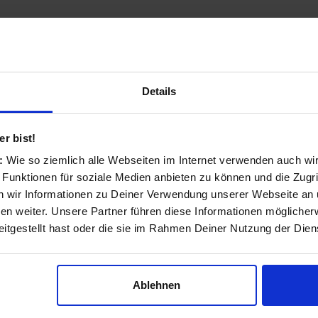
n Leck
anderem für Schuhe, Ballerinas, Clogs &
Details
r bist!
s:
Wie so ziemlich alle Webseiten im Internet verwenden auch wi
tegorien:
 Funktionen für soziale Medien anbieten zu können und die Zugri
 wir Informationen zu Deiner Verwendung unserer Webseite an u
Ballerinas
n weiter. Unsere Partner führen diese Informationen möglicher
itgestellt hast oder die sie im Rahmen Deiner Nutzung der Die
Schnürschuhe
Hausschuhe
Ablehnen
High Heels