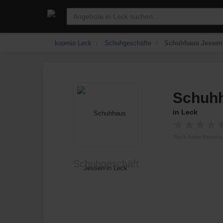
koomio Leck
Schuhgeschäfte
Schuhhaus Jessen -
Schuh
in Leck
★
★
★
★
Noch keine Bewert
Schuhgeschäft