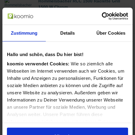
Rommelsbacher RCC 1500 Raclette Grill
1500 W Chrom
in Raclettegrill
139,99 €
Preis:
Zustimmung
Details
Über Cookies
Jura 68011 Kaffee-Zubehör
in Kaffeemaschinen-Zubehör
9,49 €
Hallo und schön, dass Du hier bist!
Preis:
koomio verwendet Cookies:
Wie so ziemlich alle
Webseiten im Internet verwenden auch wir Cookies, um
Braun Face 810
Inhalte und Anzeigen zu personalisieren, Funktionen für
in Epilierer
49,99 €
soziale Medien anbieten zu können und die Zugriffe auf
Preis:
unsere Website zu analysieren. Außerdem geben wir
Informationen zu Deiner Verwendung unserer Webseite
Doro PhoneEasy 105wr Duo
an unsere Partner für soziale Medien, Werbung und
in Telefone
Analysen weiter. Unsere Partner führen diese
59,99 €
Preis:
Informationen möglicherweise mit weiteren Daten
zusammen, die Du ihnen bereitgestellt hast oder die sie