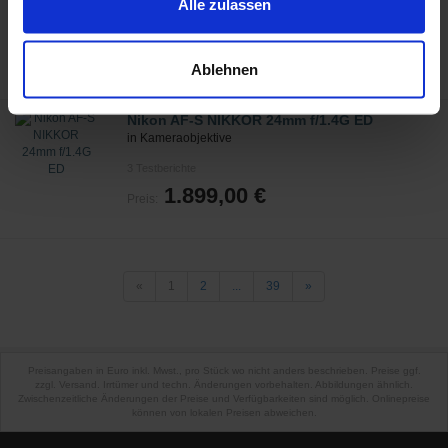
im Rahmen Deiner Nutzung der Dienste gesammelt
Alle zulassen
Remington MB320C Haarschneider
haben.
in Bart- & Haarschneider
29,99 €
Preis:
Ablehnen
Nikon AF-S NIKKOR 24mm f/1.4G ED
in Kameraobjektive
3
Testberichte
1.899,00 €
Preis:
«
1
2
...
39
»
Preisangaben in Euro inkl. Mwst., pro Stück wo nicht anders beschrieben. Preise ggf.
zzgl. Versand. Irrtümer und techn. Änderungen vorbehalten. Abbildungen ähnlich.
Zwischenzeitliche Änderungen der Preise und Verfügbarkeiten sind möglich. Onlinepreise
können von lokalen Preisen abweichen.