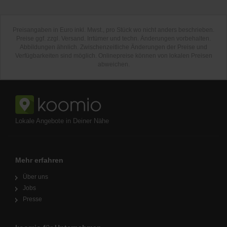
Preisangaben in Euro inkl. Mwst., pro Stück wo nicht anders beschrieben.
Preise ggf. zzgl. Versand. Irrtümer und techn. Änderungen vorbehalten.
Abbildungen ähnlich. Zwischenzeitliche Änderungen der Preise und
Verfügbarkeiten sind möglich. Onlinepreise können von lokalen Preisen
abweichen.
Lokale Angebote in Deiner Nähe
Mehr erfahren
Über uns
Jobs
Presse