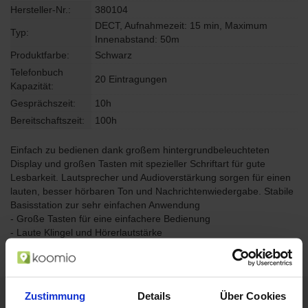
Hersteller-Nr.:
380104
DECT, Aufnahmezeit: 15 min, Maximum
Typ:
Innenabstand: 50m
Produktfarbe:
Schwarz
Telefonbuch
20 Eintragungen
Kapazität:
Gesprächszeit:
10h
Bereitschaftszeit:
100h
Einfach zu bedienen dank großem hintergrundbeleuchteten
Display und großen Tasten mit spezieller Schriftart für gute
Lesbarkeit. Lautsprecher und Audioverstärkung sorgen für einen
lauten, besser hörbaren Ton und Nachrichtenwiedergabe. Stabile
Basisstation zur sehr einfachen Anwendung
- Große Tasten für eine einfachere Bedienung
- Laute Klingel und Hörerlautstärke
- Anrufbeantworter mit Audioverstärkung
Zustimmung
Details
Über Cookies