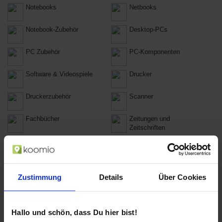
Notebooks
Netbooks
Notebook-Zubehör
Desktop-PCs
PC Zubehör
PC-Komponenten
Software & Videospiele
Drucker
Druckerzubehör
Scanner
Fachbücher
Zeitungen und
Zeitschriften
Lampen & Beleuchtung
Kochen & Essen
Haushaltswaren
Puzzles
Zustimmung
Details
Über Cookies
Brettspiele
Globen
Spielkarten
Bastelbedarf
Hallo und schön, dass Du hier bist!