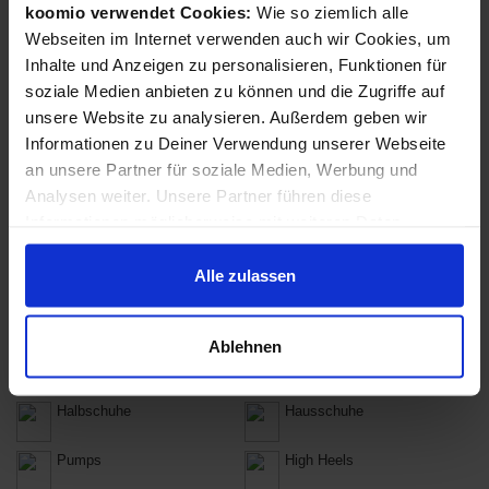
koomio verwendet Cookies:
Wie so ziemlich alle
Accessoires
Anzüge & Hosenanzüge
Webseiten im Internet verwenden auch wir Cookies, um
Inhalte und Anzeigen zu personalisieren, Funktionen für
Bademode
Blusen & Tuniken
soziale Medien anbieten zu können und die Zugriffe auf
unsere Website zu analysieren. Außerdem geben wir
Hemden
Hosen
Informationen zu Deiner Verwendung unserer Webseite
Jacken & Mäntel
Kleider
an unsere Partner für soziale Medien, Werbung und
Analysen weiter. Unsere Partner führen diese
Dessous &
Pullover & Strickjacken
Informationen möglicherweise mit weiteren Daten
Nachtwäsche
zusammen, die Du ihnen bereitgestellt hast oder die sie
Röcke
Shirts & Tops
im Rahmen Deiner Nutzung der Dienste gesammelt
Alle zulassen
haben.
Socken, Strümpfe und
Ballerinas
Strumpfhosen
Ablehnen
Clogs & Pantoletten
Schnürschuhe
Halbschuhe
Hausschuhe
Pumps
High Heels