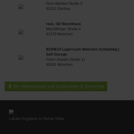
Felix-Wankel-Straße 3
85221 Dachau
real,- SB Warenhaus
Machtlfinger Straße 4
81379 München
BOXIE24 Lagerraum München-Schwabing |
Self Storage
Franz-Joseph-Straße 11
80801 München
Alle Warenhäuser und Großmärkte in Emmering
Lokale Angebote in Deiner Nähe