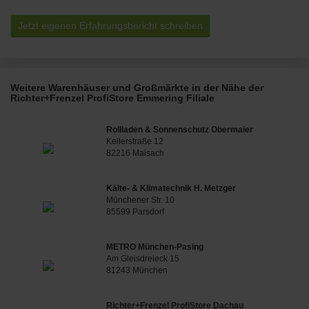
Jetzt eigenen Erfahrungsbericht schreiben
Weitere Warenhäuser und Großmärkte in der Nähe der
Richter+Frenzel ProfiStore Emmering Filiale
Rollladen & Sonnenschutz Obermaier
Kellerstraße 12
82216 Maisach
Kälte- & Klimatechnik H. Metzger
Münchener Str. 10
85599 Parsdorf
METRO München-Pasing
Am Gleisdreieck 15
81243 München
Richter+Frenzel ProfiStore Dachau