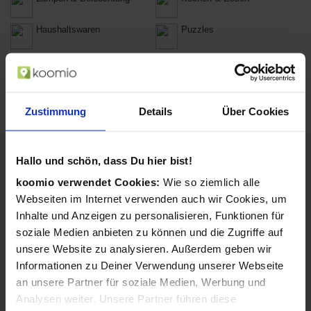
Haushaltswaren
Puzzles
Brettspiele
Globen
Spielkarten
Bastelbedarf
Zustimmung
Details
Über Cookies
Accessoires
Anzüge & Hosenanzüge
Bademode
Blusen & Tuniken
Hallo und schön, dass Du hier bist!
koomio verwendet Cookies:
Wie so ziemlich alle
Hemden
Hosen
Webseiten im Internet verwenden auch wir Cookies, um
Inhalte und Anzeigen zu personalisieren, Funktionen für
Jacken & Mäntel
Kleider
soziale Medien anbieten zu können und die Zugriffe auf
unsere Website zu analysieren. Außerdem geben wir
Dessous &
Pullover & Strickjacken
Nachtwäsche
Informationen zu Deiner Verwendung unserer Webseite
Röcke
Shirts & Tops
an unsere Partner für soziale Medien, Werbung und
Analysen weiter. Unsere Partner führen diese
Socken, Strümpfe und
Ballerinas