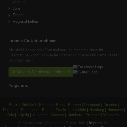
Über uns
Jobs
Presse
Regional helfen
koomio für Unternehmen
Sie sind Händler oder Dienstleister und möchten, dass Ihr
Geschäft bei koomio sowie im Internet sichtbarer und damit besser
gefunden wird?
Melden Sie sich kostenlos an!
Folge uns
Berlin
Bielefeld
Bochum
Bonn
Bremen
Dortmund
Dresden
Duisburg
Düsseldorf
Essen
Frankfurt am Main
Hamburg
Hannover
Köln
Leipzig
München
Münster
Nürnberg
Stuttgart
Wuppertal
© koomio.com - Angebote in Deiner Nähe |
Impressum
|