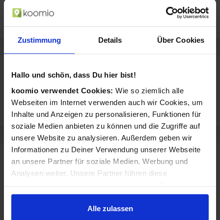
Restaurant Château Royal ist Dein Geschäft und Ansprechpartner für
Zubereitete Speisen und Spezialitäten.
Zustimmung
Details
Über Cookies
Sortiment von Restaurant Château Royal
Hallo und schön, dass Du hier bist!
Restaurant Château Royal verkauft Produkte aus diesen Kategorien:
koomio verwendet Cookies:
Wie so ziemlich alle
Webseiten im Internet verwenden auch wir Cookies, um
Zubereitete Speisen
Spezialitäten
Inhalte und Anzeigen zu personalisieren, Funktionen für
soziale Medien anbieten zu können und die Zugriffe auf
unsere Website zu analysieren. Außerdem geben wir
Informationen zu Deiner Verwendung unserer Webseite
an unsere Partner für soziale Medien, Werbung und
Rezensionen für Restaurant Château Royal
Analysen weiter. Unsere Partner führen diese
Dieses Geschäft hat noch keine Bewertungen.
Informationen möglicherweise mit weiteren Daten
zusammen, die Du ihnen bereitgestellt hast oder die sie
im Rahmen Deiner Nutzung der Dienste gesammelt
Alle zulassen
Jetzt eigenen Erfahrungsbericht schreiben
haben.