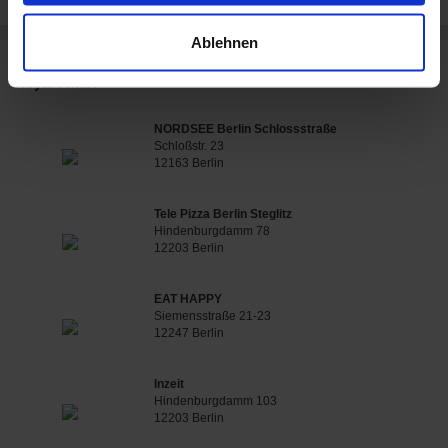
Ablehnen
Weitere Restaurants in der Nähe der Restaurant Château
Royal Filiale
NORDSEE Berlin Schlossstraße
Schloßstr. 23
12163 Berlin
Tele Pizza Berlin Steglitz
Hindenburgdamm 78
12203 Berlin
EAT HAPPY
Siemensstraße 21-23
12247 Berlin
Inzeit
Hindenburgdamm 103
12203 Berlin