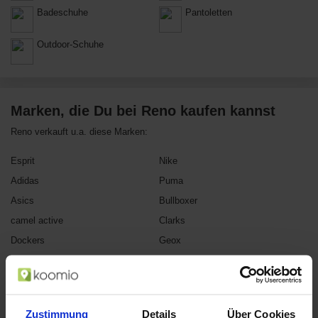
Badeschuhe
Pantoletten
Outdoor-Schuhe
Marken, die Du bei Reno kaufen kannst
Reno verkauft u.a. diese Marken:
Esprit
Nike
Adidas
Puma
Asics
Bullboxer
camel active
Clarks
Dockers
Geox
Sansibar
Tamaris
Timberland
Tom Tailor
bama
Zustimmung
Details
Über Cookies