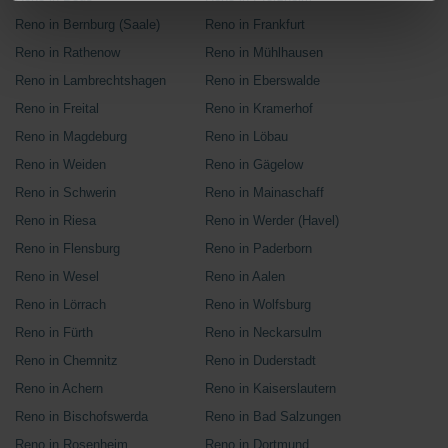
Reno in Bernburg (Saale)
Reno in Frankfurt
Reno in Rathenow
Reno in Mühlhausen
Reno in Lambrechtshagen
Reno in Eberswalde
Reno in Freital
Reno in Kramerhof
Reno in Magdeburg
Reno in Löbau
Reno in Weiden
Reno in Gägelow
Reno in Schwerin
Reno in Mainaschaff
Reno in Riesa
Reno in Werder (Havel)
Reno in Flensburg
Reno in Paderborn
Reno in Wesel
Reno in Aalen
Reno in Lörrach
Reno in Wolfsburg
Reno in Fürth
Reno in Neckarsulm
Reno in Chemnitz
Reno in Duderstadt
Reno in Achern
Reno in Kaiserslautern
Reno in Bischofswerda
Reno in Bad Salzungen
Reno in Rosenheim
Reno in Dortmund