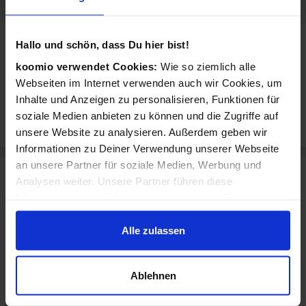
Hallo und schön, dass Du hier bist!
Rezensionen für Reno
koomio verwendet Cookies:
Wie so ziemlich alle
Dieses Geschäft hat noch keine Bewertungen.
Webseiten im Internet verwenden auch wir Cookies, um
Inhalte und Anzeigen zu personalisieren, Funktionen für
Jetzt eigenen Erfahrungsbericht schreiben
soziale Medien anbieten zu können und die Zugriffe auf
unsere Website zu analysieren. Außerdem geben wir
Informationen zu Deiner Verwendung unserer Webseite
an unsere Partner für soziale Medien, Werbung und
Reno in weiteren Städten
Analysen weiter. Unsere Partner führen diese
Informationen möglicherweise mit weiteren Daten
Reno in Nürnberg
Reno in Reutlingen
zusammen, die Du ihnen bereitgestellt hast oder die sie
Reno in Göttingen
Reno in Hamm
im Rahmen Deiner Nutzung der Dienste gesammelt
Alle zulassen
haben.
Reno in Egelsbach
Reno in Ingolstadt
Reno in Bamberg
Reno in Berlin
Ablehnen
Reno in Kempten (Allgäu)
Reno in Bad Dürrheim
Reno in Bous
Reno in Pforzheim