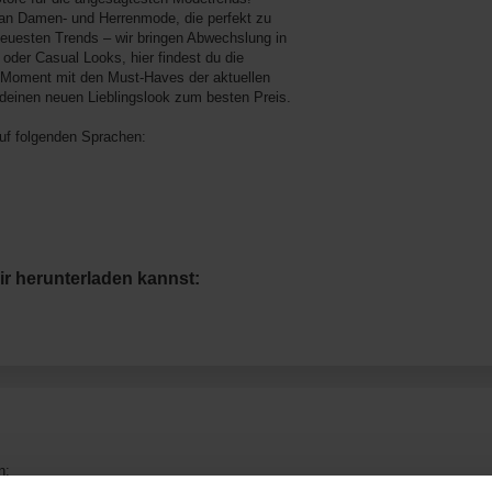
l an Damen- und Herrenmode, die perfekt zu
neuesten Trends – wir bringen Abwechslung in
 oder Casual Looks, hier findest du die
he Moment mit den Must-Haves der aktuellen
 deinen neuen Lieblingslook zum besten Preis.
auf folgenden Sprachen:
ir herunterladen kannst:
n: