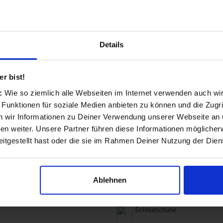
Schuhe
Schmuck
Details
Anzüge & Hosenanzüge
Blusen & Tuniken
r bist!
s:
Wie so ziemlich alle Webseiten im Internet verwenden auch wi
Hosen
 Funktionen für soziale Medien anbieten zu können und die Zugri
 wir Informationen zu Deiner Verwendung unserer Webseite an u
Kleider
n weiter. Unsere Partner führen diese Informationen möglicher
itgestellt hast oder die sie im Rahmen Deiner Nutzung der Die
Pullover & Strickjacken
Shirts & Tops
Ablehnen
Ballerinas
Schnürschuhe