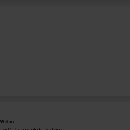
Witten
re für die angesagtesten Modetrends!