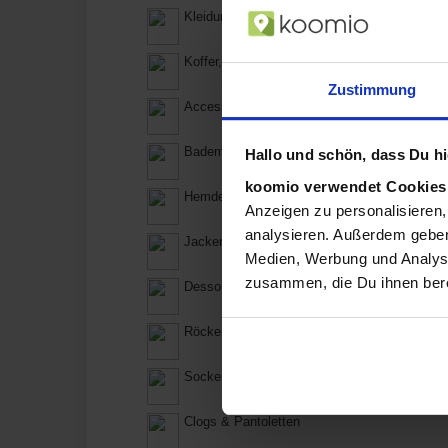
Kleidung
Koffer, Rucksäcke & Taschen
Zustimmung
Accessoires
Bademode
Hallo und schön, dass Du hie
koomio verwendet Cookie
Hemden
Anzeigen zu personalisieren,
analysieren. Außerdem geben
Jacken & Mäntel
Medien, Werbung und Analyse
zusammen, die Du ihnen bere
Dessous & Nachtwäsche
Röcke
Socken, Strümpfe und Strumpfhosen
Clogs & Pantoletten