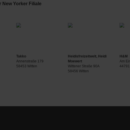
 New Yorker Filiale
Takko
Heidisfreizeitwelt, Heidi
H&M
Annenstraße 179
Moewert
Am Ei
58453 Witten
Wittener Straße 90A
44791
58456 Witten