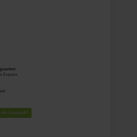
gsarten
n Express
ard
s Ihr Geschäft?