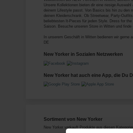
Unsere Kollektionen bieten dir eine riesige Auswah
deinem Lifestyle passt. Von Basics bis hin zu den 
deinen Kleiderschrank. Ob Streetwear, Party-Outfits
beliebtesten It-Pieces für jeden Style. Dress for t
Saison. Besuche unseren Store in Witten und finde
In unserem Geschäft in Witten bedienen wir gerne 
DE
New Yorker in Sozialen Netzwerken
New Yorker hat auch eine App, die Du D
Sortiment von New Yorker
New Yorker verkauft Produkte aus diesen Kategorie