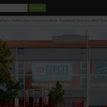
Suchen
Place - SelfStorage | Schwabing Nord - Frankfurter Ring 6 in 80807 Mü