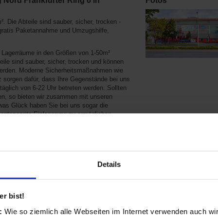
 Nord Frankfurter Ring 6 in
Fotos
 Die Abteile sind sauber, sicher, trocken -
gratis Paketannahme und Umzugshilfe,
l Lagerräume in den Größen von 1-50m²
eile sind sauber, sicher, trocken und können
 werden. Moderne Sicherheitsmaßnahmen wie
sorgen dafür, dass Ihre Gegenstände bei uns
täglich von 6-22 Uhr betreten werden. Sollten
gen, so bieten wir zusammen mit unseren
was Glück haben Sie bei uns sogar die
 entspannte Einlagerung zu ermöglichen
aterial wie Kartons oder Luftpolsterfolie
Details
 Schwabing Nord
r bist!
rodukte aus diesen Kategorien:
s:
Wie so ziemlich alle Webseiten im Internet verwenden auch wi