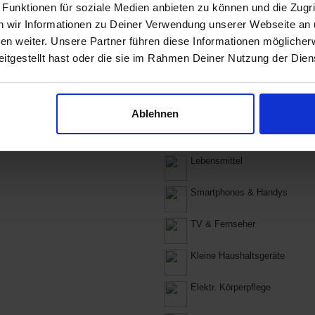
Computer & Software
 Funktionen für soziale Medien anbieten zu können und die Zugri
 wir Informationen zu Deiner Verwendung unserer Webseite an u
Küche & Haushalt
n weiter. Unsere Partner führen diese Informationen möglicher
itgestellt hast oder die sie im Rahmen Deiner Nutzung der Die
Kleidung
Koffer, Rucksäcke & Taschen
Ablehnen
Babybedarf
Lebensmittel
Smartphones & Handys
TV & Fernseher
Kleine Haushaltsgeräte
Elektr. Körperpflege