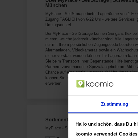
Über MyPlace - SelfStorage | Schwabing
München
MyPlace - SelfStorage bietet Lagerräume von 1-50m².
Zugang TÄGLICH von 6-22 Uhr - weitere Services: 
Umzugsartikel.
Bei MyPlace - SelfStorage können Sie ganz flexibe
mieten, welche jederzeit kündbar sind. Alle Lagerabt
nur mit Ihrem persönlichen Zugangscode betreten
Alarmanlagen, Videokameras sowie ein Wachschutz 
sicher verstaut werden können. Ihr Lagerraum kann 
Sie beim Transport Ihrer Gegenstände Hilfe benöti
Partnern vorverhandelte Spezialangebote an. Mit et
Chance auf eine gratis Umzugshilfe! Um Ihnen eine
können Sie bei uns günstig sämtliches Verpackungsm
erwerben.
Zustimmung
Sortiment von MyPlace - SelfStorage |
Hallo und schön, dass Du hie
MyPlace - SelfStorage | Schwabing Nord verkauft P
koomio verwendet Cookie