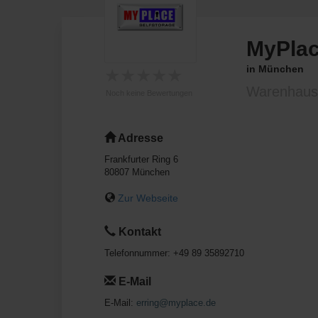
MyPlac
in München
★
★
★
★
★
Warenhaus
Noch keine Bewertungen
Adresse
Frankfurter Ring 6
80807
München
Zur Webseite
Kontakt
Telefonnummer:
+49 89 35892710
E-Mail
E-Mail:
erring@myplace.de