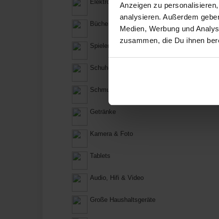
Elektronik
Anzeigen zu personalisieren,
analysieren. Außerdem geben
Bücher und Zeitschriften
Medien, Werbung und Analyse
zusammen, die Du ihnen bere
Spielen & Basteln
Schuhe
Schmuck
Getränke
Kamera & Foto
Tablets
Audio, Hifi & Video
Große Haushaltsgeräte