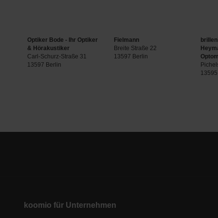
Optiker Bode - Ihr Optiker
Fielmann
brille
& Hörakustiker
Breite Straße 22
Heyma
Carl-Schurz-Straße 31
13597 Berlin
Optom
13597 Berlin
Pichel
13595 
koomio für Unternehmen