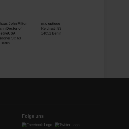
nhaus John Milton
m.c optique
nn Doctor of
Reichsstr. 83
etry/USA
14052 Berlin
sdorfer Str. 63
Berlin
Folge uns