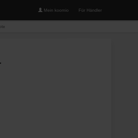
Mein koomio
Für Händler
ote
Merken
.