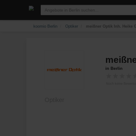
koomio Berlin
Optiker
meißner Optik Inh. Heike G
meißne
in Berlin
★
★
★
★
Noch keine Bewert
Optiker