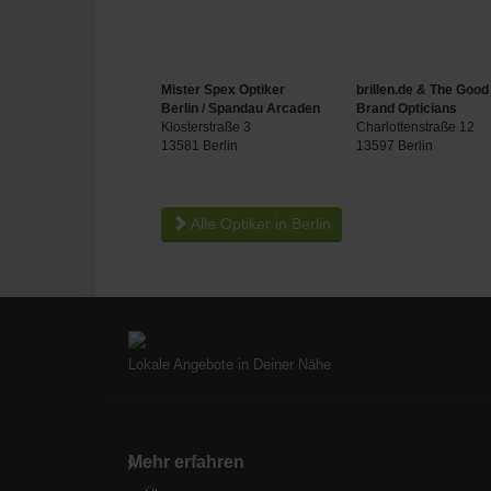
Mister Spex Optiker
brillen.de & The Good
Berlin / Spandau Arcaden
Brand Opticians
Klosterstraße 3
Charlottenstraße 12
13581 Berlin
13597 Berlin
Alle Optiker in Berlin
Lokale Angebote in Deiner Nähe
Mehr erfahren