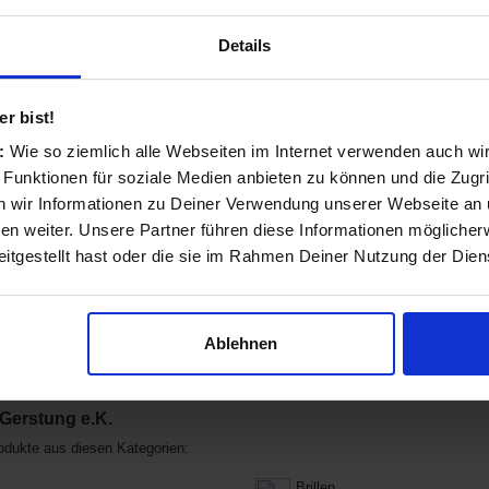
Details
.K. Klosterstr. 32 in Berlin
Fotos
r sind ein modernes Geschäft in dritter
, technischen Fortschritt und Qualität
r bist!
gutes Sehen jeden Tag und sorgen damit für
s:
Wie so ziemlich alle Webseiten im Internet verwenden auch wi
Sie zu Ihrer neuen Brille haben, beraten wir Sie
Sie für Ihre neue Brille brauchen, damit Sie
 Funktionen für soziale Medien anbieten zu können und die Zugri
uns vorbei, wir beraten Sie gerne! Ihr Team
 wir Informationen zu Deiner Verwendung unserer Webseite an u
n weiter. Unsere Partner führen diese Informationen möglicher
 in Sozialen Netzwerken
itgestellt hast oder die sie im Rahmen Deiner Nutzung der Die
Ablehnen
 Gerstung e.K.
odukte aus diesen Kategorien:
Brillen