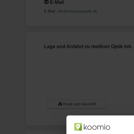
E-Mail
E-Mail:
info@meissneroptik.de
Lage und Anfahrt zu meißner Optik Inh.
Route zum Geschäft