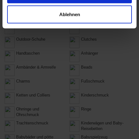
haben.
Sportschuhe
Stiefel
Ablehnen
Badeschuhe
Pantoletten
Outdoor-Schuhe
Clutches
Handtaschen
Anhänger
Armbänder & Armreife
Beads
Charms
Fußschmuck
Ketten und Colliers
Kinderschmuck
Ohrringe und
Ringe
Ohrschmuck
Trachtenschmuck
Kinderwägen und Baby-
Reisebetten
Babybäder und pötte
Babyspielzeug