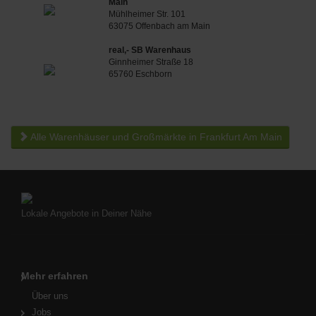
Main
Mühlheimer Str. 101
63075 Offenbach am Main
real,- SB Warenhaus
Ginnheimer Straße 18
65760 Eschborn
Alle Warenhäuser und Großmärkte in Frankfurt Am Main
Lokale Angebote in Deiner Nähe
Mehr erfahren
Über uns
Jobs