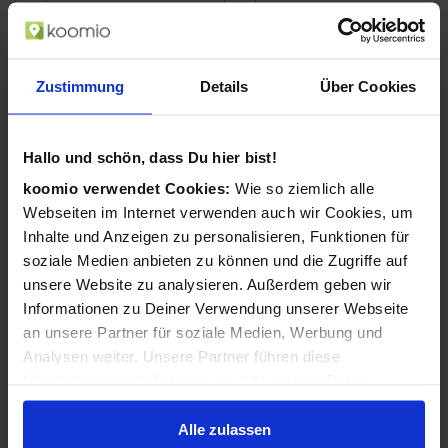
Hemden
Hosen
Jacken & Mäntel
Kleider
Zustimmung
Details
Über Cookies
Dessous &
Pullover & Strickjacken
Nachtwäsche
Hallo und schön, dass Du hier bist!
Röcke
Shirts & Tops
koomio verwendet Cookies:
Wie so ziemlich alle
Webseiten im Internet verwenden auch wir Cookies, um
Socken, Strümpfe und
Ballerinas
Strumpfhosen
Inhalte und Anzeigen zu personalisieren, Funktionen für
soziale Medien anbieten zu können und die Zugriffe auf
Clogs & Pantoletten
Schnürschuhe
unsere Website zu analysieren. Außerdem geben wir
Halbschuhe
Hausschuhe
Informationen zu Deiner Verwendung unserer Webseite
an unsere Partner für soziale Medien, Werbung und
Pumps
High Heels
Analysen weiter. Unsere Partner führen diese
Informationen möglicherweise mit weiteren Daten
Sandaletten
Flip Flops
zusammen, die Du ihnen bereitgestellt hast oder die sie
im Rahmen Deiner Nutzung der Dienste gesammelt
Alle zulassen
Schuhzubehör & Pflege
Sneakers