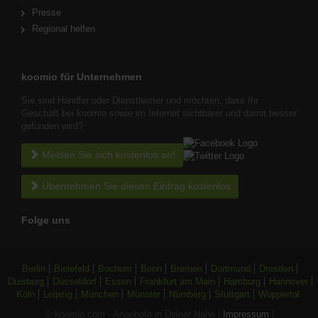
Presse
Regional helfen
koomio für Unternehmen
Sie sind Händler oder Dienstleister und möchten, dass Ihr
Geschäft bei koomio sowie im Internet sichtbarer und damit besser
gefunden wird?
Melden Sie sich kostenlos an!
Übernehmen Sie diesen Eintrag kostenlos
Folge uns
Berlin
Bielefeld
Bochum
Bonn
Bremen
Dortmund
Dresden
Duisburg
Düsseldorf
Essen
Frankfurt am Main
Hamburg
Hannover
Köln
Leipzig
München
Münster
Nürnberg
Stuttgart
Wuppertal
© koomio.com - Angebote in Deiner Nähe |
Impressum
|