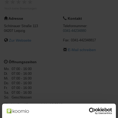
★
★
★
★
★
Noch keine Bewertungen
Adresse
Kontakt
Schönauer Straße 113
Telefonnummer:
04207
Leipzig
0341-44234880
Zur Webseite
Fax:
0341-442348817
E-Mail schreiben
Öffnungszeiten
Mo.
07:00 - 16:00
Di.
07:00 - 16:00
Mi.
07:00 - 16:00
Do.
07:00 - 16:00
Fr.
07:00 - 16:00
Sa.
07:00 - 16:00
So.
Geschlossen
aktuell geöffnet - noch bis 16:00 Uhr
Geschäftsinformationen