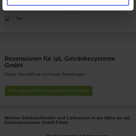
Getränke
Kaffee
Tee
Rezensionen für ipL Getränkesysteme
GmbH
Dieses Geschäft hat noch keine Bewertungen.
Jetzt eigenen Erfahrungsbericht schreiben
Weitere Getränkehändler und Lieferanten in der Nähe der ipL
Getränkesysteme GmbH Filiale