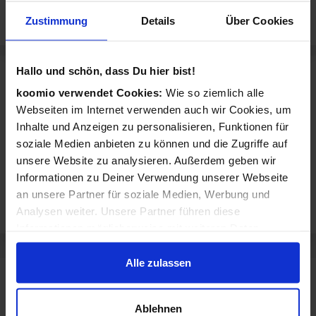
Sonstiges
Zustimmung
Details
Über Cookies
Mit Kundenparkplatz
Hallo und schön, dass Du hier bist!
Über ipL Getränkesysteme GmbH
koomio verwendet Cookies:
Wie so ziemlich alle
Schönauer Straße 113 in Leipzig
Webseiten im Internet verwenden auch wir Cookies, um
Inhalte und Anzeigen zu personalisieren, Funktionen für
Ihr Ansprechpartner für Kaffee- und Wasserautomaten in den Bereichen
Gastronomie, Büro und Gewerbe
soziale Medien anbieten zu können und die Zugriffe auf
unsere Website zu analysieren. Außerdem geben wir
Wir bieten Kaffeevollautomaten für Gastronomie, Business und Büro -
inkl. Vollservice und Füllprodukte. Alles aus einer Hand: Beratung,
Informationen zu Deiner Verwendung unserer Webseite
Lieferung, Technik und Zubehör sowie die Fair Trade Füllprodukte
an unsere Partner für soziale Medien, Werbung und
(Kaffee, Kaffeespezialitäten und Kakao) – das erhalten Sie alles von
Analysen weiter. Unsere Partner führen diese
einem Anbieter, der IPL Getränkesysteme GmbH aus Leipzig.
Informationen möglicherweise mit weiteren Daten
zusammen, die Du ihnen bereitgestellt hast oder die sie
im Rahmen Deiner Nutzung der Dienste gesammelt
Alle zulassen
haben.
Sortiment von ipL Getränkesysteme GmbH
ipL Getränkesysteme GmbH verkauft Produkte aus diesen Kategorien:
Ablehnen