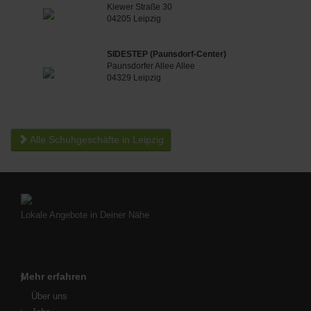
Kiewer Straße 30
04205 Leipzig
SIDESTEP (Paunsdorf-Center)
Paunsdorfer Allee Allee
04329 Leipzig
Alle Schuhgeschäfte in Leipzig
Lokale Angebote in Deiner Nähe
Mehr erfahren
Über uns