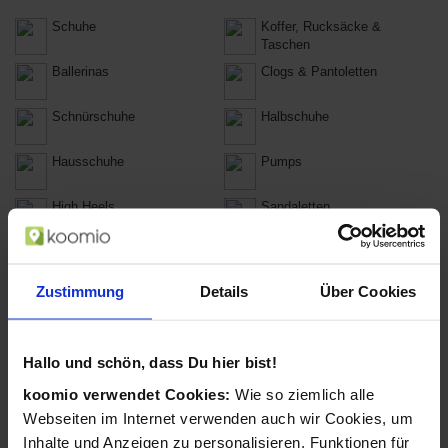
Schuhe
Koffer, Rucksäcke &
Taschen
Ballerinas
Clogs & Pantoletten
Schnürschuhe
Halbschuhe
Hausschuhe
Pumps
High Heels
Sandaletten
Flip Flops
Schuhzubehör & Pflege
Zustimmung
Details
Über Cookies
Sneakers
Sportschuhe
Stiefel
Badeschuhe
Hallo und schön, dass Du hier bist!
Pantoletten
Outdoor-Schuhe
koomio verwendet Cookies:
Wie so ziemlich alle
Webseiten im Internet verwenden auch wir Cookies, um
Clutches
Handtaschen
Inhalte und Anzeigen zu personalisieren, Funktionen für