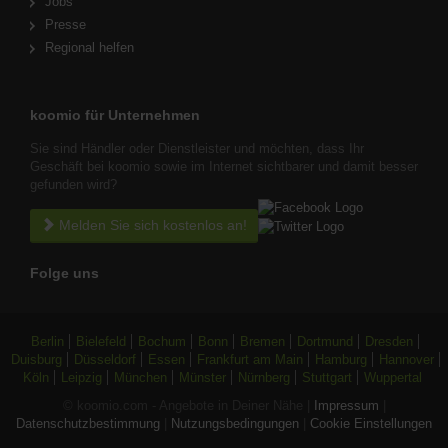
Jobs
Presse
Regional helfen
koomio für Unternehmen
Sie sind Händler oder Dienstleister und möchten, dass Ihr
Geschäft bei koomio sowie im Internet sichtbarer und damit besser
gefunden wird?
Melden Sie sich kostenlos an!
Folge uns
Berlin
Bielefeld
Bochum
Bonn
Bremen
Dortmund
Dresden
Duisburg
Düsseldorf
Essen
Frankfurt am Main
Hamburg
Hannover
Köln
Leipzig
München
Münster
Nürnberg
Stuttgart
Wuppertal
© koomio.com - Angebote in Deiner Nähe |
Impressum
|
Datenschutzbestimmung
|
Nutzungsbedingungen
|
Cookie Einstellungen