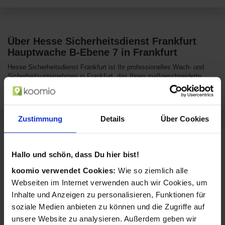
Über Hesse Sicherheitsdienst Frankfurt
Hauptwache B-Ebene 7 in Frankfurt
Hesse Sicherheitsdienst Frankfurt ist Ihr professionelles Wach- und
Sicherheitsunternehmen in Frankfurt, das Ihnen maßgeschneiderte
Lösungen bietet. Vertrauen Sie auf unsere langjährige Erfahrung und
zuverlässigen Service für Ihre Sicherheitsanforderungen.
Zustimmung
Details
Über Cookies
Sortiment von Hesse Sicherheitsdienst
Frankfurt
Hallo und schön, dass Du hier bist!
Hesse Sicherheitsdienst Frankfurt verkauft Produkte aus diesen
koomio verwendet Cookies:
Wie so ziemlich alle
Kategorien:
Webseiten im Internet verwenden auch wir Cookies, um
Inhalte und Anzeigen zu personalisieren, Funktionen für
Sicherheit &
Personenschutz
Überwachung
soziale Medien anbieten zu können und die Zugriffe auf
unsere Website zu analysieren. Außerdem geben wir
Objektschutz
Veranstaltungsschutz