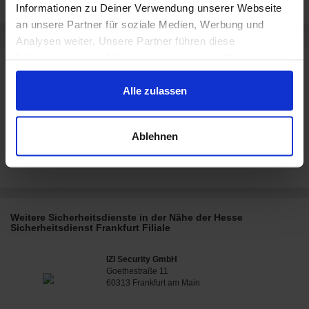
Informationen zu Deiner Verwendung unserer Webseite
an unsere Partner für soziale Medien, Werbung und
Analysen weiter. Unsere Partner führen diese
Informationen möglicherweise mit weiteren Daten
zusammen, die Du ihnen bereitgestellt hast oder die sie
Rezensionen für Hesse Sicherheitsdienst
im Rahmen Deiner Nutzung der Dienste gesammelt
Alle zulassen
Frankfurt
haben.
Dieses Geschäft hat noch keine Bewertungen.
Ablehnen
Jetzt eigenen Erfahrungsbericht schreiben
Weitere Sicherheitsdienste in der Nähe der Hesse
Sicherheitsdienst Frankfurt Filiale
IZI Security GmbH
Goethestraße 11
60313 Frankfurt am Main