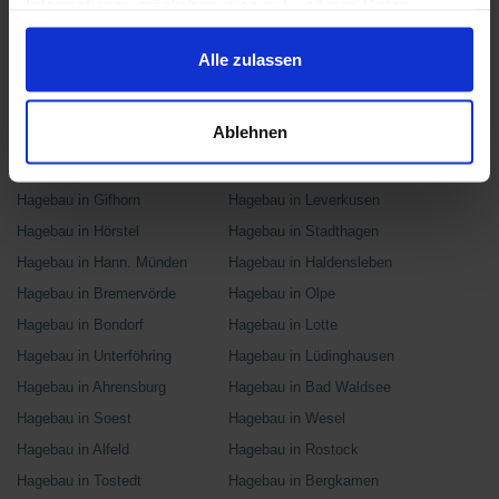
Informationen möglicherweise mit weiteren Daten
Hagebau in Goch
Hagebau in Esens
zusammen, die Du ihnen bereitgestellt hast oder die sie
Hagebau in Gägelow
Hagebau in Wasserliesch
im Rahmen Deiner Nutzung der Dienste gesammelt
Alle zulassen
Hagebau in Westerburg
Hagebau in Luckau
haben.
Hagebau in Flensburg
Hagebau in Ettlingen
Ablehnen
Hagebau in Helmstedt
Hagebau in Hartmannsdorf
Hagebau in Haltern am See
Hagebau in Hildesheim
Hagebau in Gifhorn
Hagebau in Leverkusen
Hagebau in Hörstel
Hagebau in Stadthagen
Hagebau in Hann. Münden
Hagebau in Haldensleben
Hagebau in Bremervörde
Hagebau in Olpe
Hagebau in Bondorf
Hagebau in Lotte
Hagebau in Unterföhring
Hagebau in Lüdinghausen
Hagebau in Ahrensburg
Hagebau in Bad Waldsee
Hagebau in Soest
Hagebau in Wesel
Hagebau in Alfeld
Hagebau in Rostock
Hagebau in Tostedt
Hagebau in Bergkamen