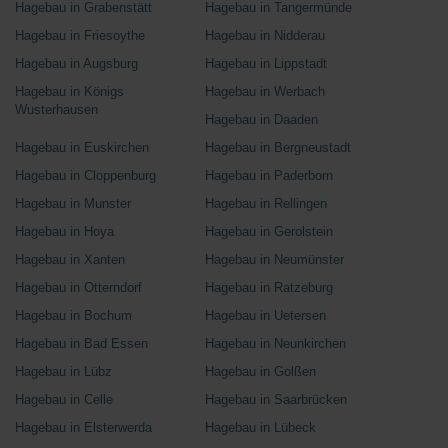
Hagebau in Grabenstätt
Hagebau in Tangermünde
Hagebau in Friesoythe
Hagebau in Nidderau
Hagebau in Augsburg
Hagebau in Lippstadt
Hagebau in Königs
Hagebau in Werbach
Wusterhausen
Hagebau in Daaden
Hagebau in Euskirchen
Hagebau in Bergneustadt
Hagebau in Cloppenburg
Hagebau in Paderborn
Hagebau in Munster
Hagebau in Rellingen
Hagebau in Hoya
Hagebau in Gerolstein
Hagebau in Xanten
Hagebau in Neumünster
Hagebau in Otterndorf
Hagebau in Ratzeburg
Hagebau in Bochum
Hagebau in Uetersen
Hagebau in Bad Essen
Hagebau in Neunkirchen
Hagebau in Lübz
Hagebau in Golßen
Hagebau in Celle
Hagebau in Saarbrücken
Hagebau in Elsterwerda
Hagebau in Lübeck