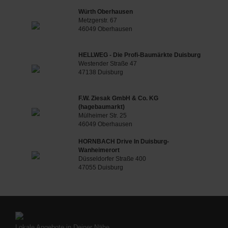
Würth Oberhausen
Metzgerstr. 67
46049 Oberhausen
HELLWEG - Die Profi-Baumärkte Duisburg
Westender Straße 47
47138 Duisburg
F.W. Ziesak GmbH & Co. KG
(hagebaumarkt)
Mülheimer Str. 25
46049 Oberhausen
HORNBACH Drive In Duisburg-
Wanheimerort
Düsseldorfer Straße 400
47055 Duisburg
Lokale Angebote in Deiner Nähe