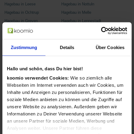
Hagebau in Leese
Hagebau in Nottuln
Hagebau in Ochtrup
Hagebau in Melle
Hagebau in Greven
Hagebau in Lennestadt
Hagebau in Ingolstadt
Hagebau in Markdorf
Hagebau in Diepholz
Hagebau in Blankenburg
(Harz)
Zustimmung
Details
Über Cookies
Hagebau in Moosburg
Hagebau in Gadebusch
Hagebau in Glückstadt
Hagebau in Bexbach
Hagebau in Kleve
Hagebau in
Hallo und schön, dass Du hier bist!
Georgsmarienhütte
koomio verwendet Cookies:
Wie so ziemlich alle
Hagebau in Pritzwalk
Hagebau in Zwickau
Webseiten im Internet verwenden auch wir Cookies, um
Hagebau in Hameln
Hagebau in Burgdorf
Inhalte und Anzeigen zu personalisieren, Funktionen für
Hagebau in Itzehoe
Hagebau in Baunatal
soziale Medien anbieten zu können und die Zugriffe auf
unsere Website zu analysieren. Außerdem geben wir
Hagebau in Wolfsburg
Hagebau in Bayreuth
Informationen zu Deiner Verwendung unserer Webseite
Hagebau in Dorsten
Hagebau in Brunnthal
an unsere Partner für soziale Medien, Werbung und
Hagebau in Springe
Hagebau in
Analysen weiter. Unsere Partner führen diese
Langenwolschendorf