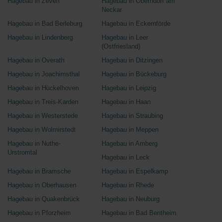
Hagebau in Zeven
Hagebau in Oberndorf am
Neckar
Hagebau in Bad Berleburg
Hagebau in Eckernförde
Hagebau in Lindenberg
Hagebau in Leer
(Ostfriesland)
Hagebau in Overath
Hagebau in Ditzingen
Hagebau in Joachimsthal
Hagebau in Bückeburg
Hagebau in Hückelhoven
Hagebau in Leipzig
Hagebau in Treis-Karden
Hagebau in Haan
Hagebau in Westerstede
Hagebau in Straubing
Hagebau in Wolmirstedt
Hagebau in Meppen
Hagebau in Nuthe-
Hagebau in Amberg
Urstromtal
Hagebau in Leck
Hagebau in Bramsche
Hagebau in Espelkamp
Hagebau in Oberhausen
Hagebau in Rhede
Hagebau in Quakenbrück
Hagebau in Neuburg
Hagebau in Pforzheim
Hagebau in Bad Bentheim