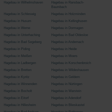
Hagebau in Wilhelmshaven
Hagebau in Ransbach-
Baumbach
Hagebau in Schleswig
Hagebau in Holzminden
Hagebau in Husum
Hagebau in Kellinghusen
Hagebau in Werne
Hagebau in Dormagen
Hagebau in Unterhaching
Hagebau in Bad Oldesloe
Hagebau in Bad Segeberg
Hagebau in Andernach
Hagebau in Piding
Hagebau in Heide
Hagebau in Meißen
Hagebau in Moers
Hagebau in Ladbergen
Hagebau in Korschenbroich
Hagebau in Bretten
Hagebau in Wildeshausen
Hagebau in Kyritz
Hagebau in Geldern
Hagebau in Winnenden
Hagebau in Nürtingen
Hagebau in Bocholt
Hagebau in Warstein
Hagebau in Eitorf
Hagebau in Adendorf
Hagebau in Hillesheim
Hagebau in Blieskastel
Hagebau in Bad Arolsen
Hagebau in Rathenow