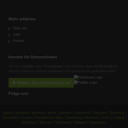
Mehr erfahren
Über uns
Jobs
Presse
koomio für Unternehmen
Sie sind Händler oder Dienstleister und möchten, dass Ihr Geschäft bei
koomio sowie im Internet sichtbarer und damit besser gefunden wird?
Melden Sie sich kostenlos an!
Folge uns
Berlin
Bielefeld
Bochum
Bonn
Bremen
Dortmund
Dresden
Duisburg
Düsseldorf
Essen
Frankfurt am Main
Hamburg
Hannover
Köln
Leipzig
München
Münster
Nürnberg
Stuttgart
Wuppertal