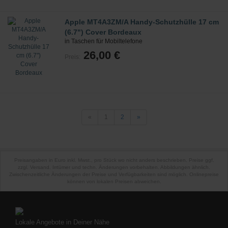
Apple MT4A3ZM/A Handy-Schutzhülle 17 cm
(6.7") Cover Bordeaux
in Taschen für Mobiltelefone
26,00 €
Preis:
«
1
2
»
Preisangaben in Euro inkl. Mwst., pro Stück wo nicht anders beschrieben. Preise ggf.
zzgl. Versand. Irrtümer und techn. Änderungen vorbehalten. Abbildungen ähnlich.
Zwischenzeitliche Änderungen der Preise und Verfügbarkeiten sind möglich. Onlinepreise
können von lokalen Preisen abweichen.
Lokale Angebote in Deiner Nähe