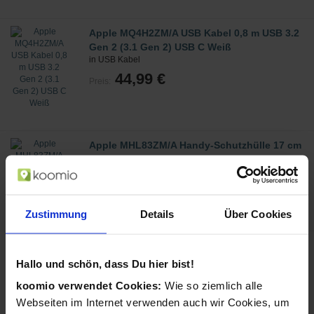
Apple MQ4H2ZM/A USB Kabel 0,8 m USB 3.2
Gen 2 (3.1 Gen 2) USB C Weiß
in USB Kabel
44,99 €
Preis:
Apple MHL83ZM/A Handy-Schutzhülle 17 cm
(6.7 Zoll) Cover Orange
in Taschen für Mobiltelefone
49,99 €
Preis:
Zustimmung
Details
Über Cookies
Apple MHKX3ZM/A Handy-Schutzhülle 13,7
cm (5.4 Zoll) Cover Schwarz
Hallo und schön, dass Du hier bist!
in Taschen für Mobiltelefone
koomio verwendet Cookies:
Wie so ziemlich alle
49,99 €
Preis:
Webseiten im Internet verwenden auch wir Cookies, um