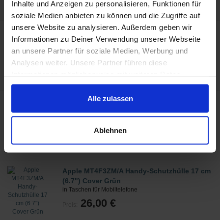
Inhalte und Anzeigen zu personalisieren, Funktionen für
soziale Medien anbieten zu können und die Zugriffe auf
unsere Website zu analysieren. Außerdem geben wir
Apple MUHK2ZM/A Smartwatch-Zubehör
Informationen zu Deiner Verwendung unserer Webseite
Band Schwarz Edelstahl
in Smartwatch-Zubehör
an unsere Partner für soziale Medien, Werbung und
190,50 €
Analysen weiter. Unsere Partner führen diese
Preis:
Informationen möglicherweise mit weiteren Daten
zusammen, die Du ihnen bereitgestellt hast oder die sie
im Rahmen Deiner Nutzung der Dienste gesammelt
Alle zulassen
Nokia 4381639 Watch strap Silikon,
haben.
Edelstahl Weiß Uhrenarmband
in Uhren-Armbänder
Ablehnen
6,80 €
Preis:
Apple MT4F3ZM/A Handy-Schutzhülle 17 cm
(6.7") Cover Grün
in Taschen für Mobiltelefone
26,00 €
Preis: