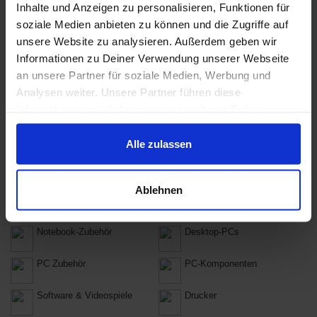
Inhalte und Anzeigen zu personalisieren, Funktionen für
Konsolen
Kleine Haushaltsgeräte
soziale Medien anbieten zu können und die Zugriffe auf
unsere Website zu analysieren. Außerdem geben wir
Große Haushaltsgeräte
Smartwatches
Informationen zu Deiner Verwendung unserer Webseite
Projektoren
Telefone
an unsere Partner für soziale Medien, Werbung und
Analysen weiter. Unsere Partner führen diese
Elektr. Körperpflege
Car-Hifi
Informationen möglicherweise mit weiteren Daten
zusammen, die Du ihnen bereitgestellt hast oder die sie
Batterien, Akkus &
Eingabestifte
im Rahmen Deiner Nutzung der Dienste gesammelt
Alle zulassen
Ladegeräte
haben.
Taschenrechner
Smart Home Geräte
Ablehnen
Notebooks
Netbooks
Notebook-Zubehör
Desktop-PCs
PC Zubehör
PC-Komponenten
Software & Videospiele
Drucker