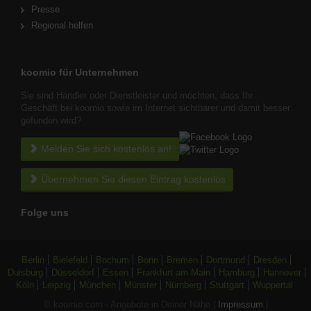
Presse
Regional helfen
koomio für Unternehmen
Sie sind Händler oder Dienstleister und möchten, dass Ihr
Geschäft bei koomio sowie im Internet sichtbarer und damit besser
gefunden wird?
Melden Sie sich kostenlos an!
Übernehmen Sie diesen Eintrag kostenlos
Folge uns
Berlin
Bielefeld
Bochum
Bonn
Bremen
Dortmund
Dresden
Duisburg
Düsseldorf
Essen
Frankfurt am Main
Hamburg
Hannover
Köln
Leipzig
München
Münster
Nürnberg
Stuttgart
Wuppertal
© koomio.com - Angebote in Deiner Nähe |
Impressum
|