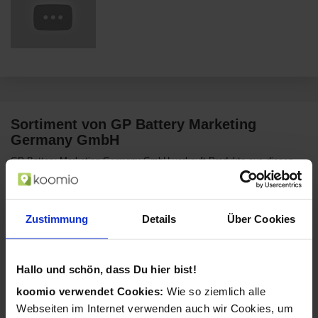
Sortiment von GP Battery Marketing
Germany GmbH
GP Battery Marketing Germany GmbH verkauft Produkte aus diesen
Kategorien:
Elektronik
Computer & Software
Zustimmung
Details
Über Cookies
Filme
Kamera & Foto
Smartphones & Handys
Tablets
Hallo und schön, dass Du hier bist!
koomio verwendet Cookies:
Wie so ziemlich alle
TV & Fernseher
Audio, Hifi & Video
Webseiten im Internet verwenden auch wir Cookies, um