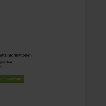
äftsinformationen
gsarten
e
s Ihr Geschäft?