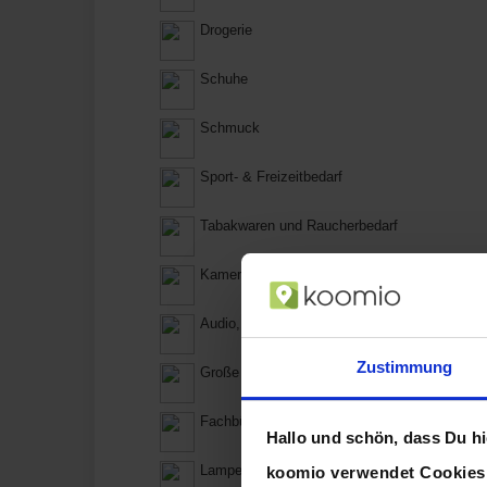
Drogerie
Schuhe
Schmuck
Sport- & Freizeitbedarf
Tabakwaren und Raucherbedarf
Kamera & Foto
Audio, Hifi & Video
Zustimmung
Große Haushaltsgeräte
Fachbücher
Hallo und schön, dass Du hie
Lampen & Beleuchtung
koomio verwendet Cookie