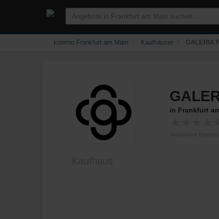
koomio Frankfurt am Main
Kaufhäuser
GALERIA Fr
GALERI
in Frankfurt a
★
★
★
★
Noch keine Bewert
Kaufhaus