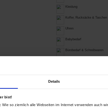
Kleidung
Koffer, Rucksäcke & Taschen
Uhren
Babybedarf
Bürobedarf & Schreibwaren
TV & Fernseher
Kleine Haushaltsgeräte
Details
Elektr. Körperpflege
Zeitungen und Zeitschriften
r bist!
Kochen & Essen
s:
Wie so ziemlich alle Webseiten im Internet verwenden auch wi