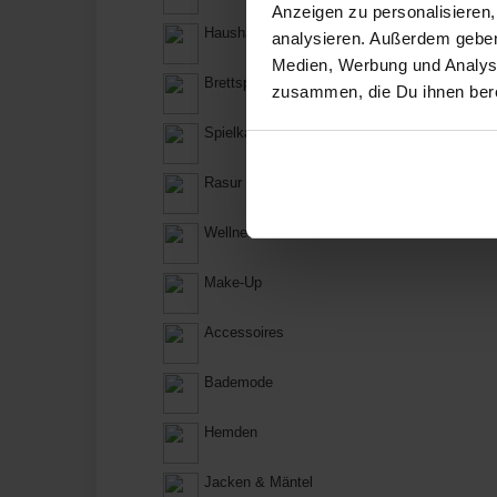
Anzeigen zu personalisieren,
Haushaltswaren
analysieren. Außerdem geben
Medien, Werbung und Analyse
Brettspiele
zusammen, die Du ihnen bere
Spielkarten
Rasur & Enthaarung
Wellness
Make-Up
Accessoires
Bademode
Hemden
Jacken & Mäntel