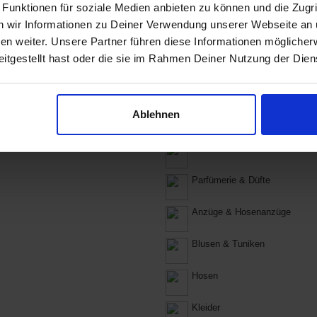
 Funktionen für soziale Medien anbieten zu können und die Zugri
Puzzles
 wir Informationen zu Deiner Verwendung unserer Webseite an u
n weiter. Unsere Partner führen diese Informationen möglicher
Globen
itgestellt hast oder die sie im Rahmen Deiner Nutzung der Die
Bastelbedarf
Ablehnen
Haarpflege & -styling
Kosmetikzubehör
Parfümerie & Düfte
Anzüge & Hosenanzüge
Blusen & Tuniken
Hosen
Kleider