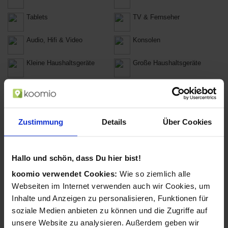
Tablets
TV & Fernseher
Audio, Hifi & Video
Konsolen
Kleine Haushaltsgeräte
Große Haushaltsgeräte
Projektoren
Telefone
Elektr. Körperpflege
Car-Hifi
Zustimmung
Details
Über Cookies
Batterien, Akkus &
Smart Home Geräte
Ladegeräte
Notebooks
Netbooks
Hallo und schön, dass Du hier bist!
koomio verwendet Cookies:
Wie so ziemlich alle
Notebook-Zubehör
Desktop-PCs
Webseiten im Internet verwenden auch wir Cookies, um
Inhalte und Anzeigen zu personalisieren, Funktionen für
PC Zubehör
PC-Komponenten
soziale Medien anbieten zu können und die Zugriffe auf
unsere Website zu analysieren. Außerdem geben wir
Software & Videospiele
Drucker