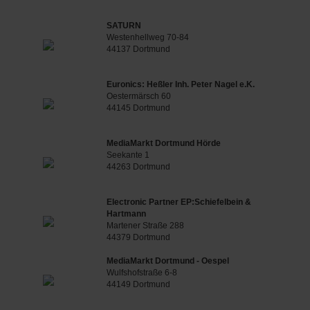
SATURN
Westenhellweg 70-84
44137 Dortmund
Euronics: Heßler Inh. Peter Nagel e.K.
Oestermärsch 60
44145 Dortmund
MediaMarkt Dortmund Hörde
Seekante 1
44263 Dortmund
Electronic Partner EP:Schiefelbein &
Hartmann
Martener Straße 288
44379 Dortmund
MediaMarkt Dortmund - Oespel
Wulfshofstraße 6-8
44149 Dortmund