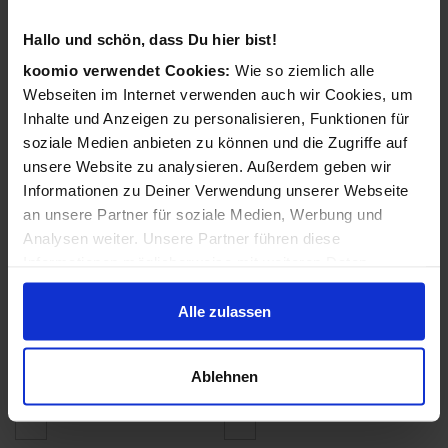
Accessoires
Anzüge & Hosenanzüge
Hallo und schön, dass Du hier bist!
Bademode
Blusen & Tuniken
koomio verwendet Cookies:
Wie so ziemlich alle
Webseiten im Internet verwenden auch wir Cookies, um
Hemden
Hosen
Inhalte und Anzeigen zu personalisieren, Funktionen für
soziale Medien anbieten zu können und die Zugriffe auf
Jacken & Mäntel
Kleider
unsere Website zu analysieren. Außerdem geben wir
Dessous &
Pullover & Strickjacken
Informationen zu Deiner Verwendung unserer Webseite
Nachtwäsche
an unsere Partner für soziale Medien, Werbung und
Röcke
Shirts & Tops
Analysen weiter. Unsere Partner führen diese
Informationen möglicherweise mit weiteren Daten
Socken, Strümpfe und
Ballerinas
zusammen, die Du ihnen bereitgestellt hast oder die sie
Strumpfhosen
im Rahmen Deiner Nutzung der Dienste gesammelt
Alle zulassen
Clogs & Pantoletten
Schnürschuhe
haben.
Halbschuhe
Hausschuhe
Ablehnen
Pumps
High Heels