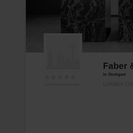
Faber
in Stuttgart
★
★
★
★
★
Lokales Ge
Noch keine Bewertungen