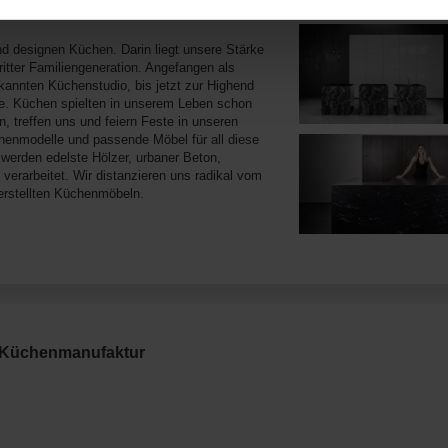
ktur Friedrichstraße 7 in
Fotos
nd designen Küchen. Darin liegt unsere Stärke
dritter Familiengeneration. Angefangen als
kannten Küchenstudio, bis jetzt zur Highend
he. Küchen spielten in unserem Leben schon
n, treffen uns und feiern Feste in unseren
chenmodelle und passende Möbel für all diese
erden edelste Hölzer, urbaner Beton,
 verarbeitet. Wir distanzieren uns radikal vom
 herstellten Küchenmöbeln.
 Küchenmanufaktur