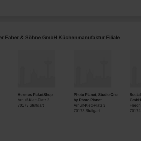
der Faber & Söhne GmbH Küchenmanufaktur Filiale
e
Hermes PaketShop
Photo Planet, Studio One
Social
Arnulf-Klett-Platz 3
by Photo Planet
Gmb
70173 Stuttgart
Arnulf-Klett-Platz 3
Friedr
70173 Stuttgart
70174 