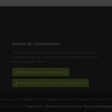
koomio für Unternehmen
Sie sind Händler oder Dienstleister und möchten, dass Ihr
Geschäft bei koomio sowie im Internet sichtbarer und damit
besser gefunden wird?
Melden Sie sich kostenlos an!
Übernehmen Sie diesen Eintrag kostenlos
Duisburg
Düsseldorf
Essen
Frankfurt am Main
Hamburg
Hannover
K
 in Deiner Nähe |
Impressum
|
Datenschutzbestimmung
|
Nutzungsbedingun