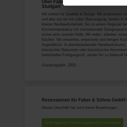
Über Faber & Söhne GmbH Küchenmanufa
Stuttgart
Wir stehen für Qualität & Design. Wir produzieren u
und dies tun wir mit voller Überzeugung, bereits in 
kleiner Handwerksbetrieb, hin zu einem Regional be
Küchenmanufaktur mit internationaler Designsprac
immer eine zentrale Rolle: Wir reden, arbeiten, esse
Küchen. Wir entwerfen, entwickeln und fertigen Kü
Augenblicke. In atemberaubender Handwerkskunst, w
klassischer Naturstein oder futuristischer Aluminium
Industriellen Fertigungsstil, wieder hin zu liebevoll
Gründungsjahr: 2000
Rezensionen für Faber & Söhne GmbH
Dieses Geschäft hat noch keine Bewertungen.
Jetzt eigenen Erfahrungsbericht schreiben