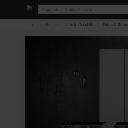
koomio Stuttgart
Lokale Geschäfte
Faber & Söhne