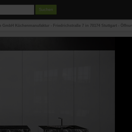
Suchen
 GmbH Küchenmanufaktur - Friedrichstraße 7 in 70174 Stuttgart - Öffn