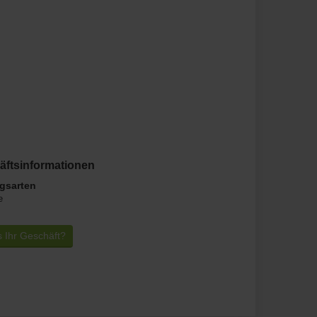
äftsinformationen
gsarten
e
s Ihr Geschäft?