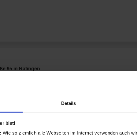
ße 95 in Ratingen
nderem für Elektronik, Computer & Software,
 kannst dort Produkte dieser Marken kaufen:
Details
r bist!
s:
Wie so ziemlich alle Webseiten im Internet verwenden auch wi
ien: