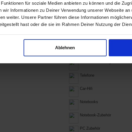
 Funktionen für soziale Medien anbieten zu können und die Zugri
Computer & Software
 wir Informationen zu Deiner Verwendung unserer Webseite an u
n weiter. Unsere Partner führen diese Informationen möglicher
Smartphones & Handys
itgestellt hast oder die sie im Rahmen Deiner Nutzung der Die
TV & Fernseher
Ablehnen
Konsolen
Große Haushaltsgeräte
Telefone
Car-Hifi
Notebooks
Notebook-Zubehör
PC Zubehör