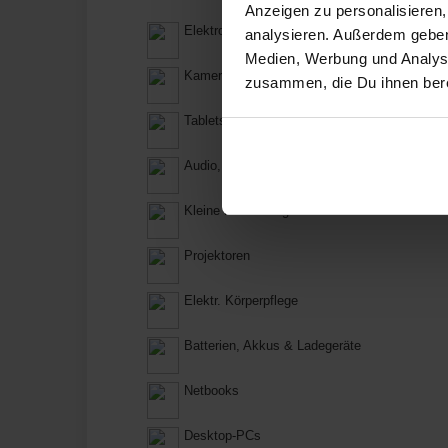
Anzeigen zu personalisieren,
Elektronik
analysieren. Außerdem geben
Medien, Werbung und Analyse
Kamera & Foto
zusammen, die Du ihnen bere
Tablets
Audio, Hifi & Video
Kleine Haushaltsgeräte
Projektoren
Elektr. Körperpflege
Batterien, Akkus & Ladegeräte
Netbooks
Desktop-PCs