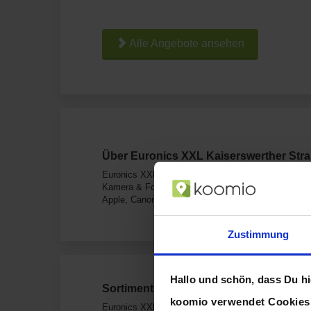
Alle Angebote ansehen
Über Euronics XXL Kaiserswerther Stra
Euronics XXL in Ratingen ist Dein Geschäft unter a
Kamera & Foto, Smartphones & Handys, Tablets. Du
Apple, Canon, HP, Logitech, Nokia und weitere.
Zustimmung
Hallo und schön, dass Du hie
Sortiment von Euronics XXL
koomio verwendet Cookie
Euronics XXL verkauft Produkte aus diesen Kategor