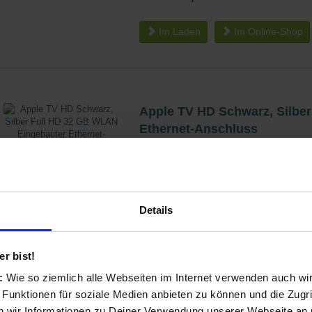
Im Laden
Im
Online-Shop
Apple TV HD Schwarz, Silbe
Ethernet-Anschluss
in Smart-TV Boxen
Hersteller-Nr.: MHY93FD/A
162,42 €
Preis:
Details
Im Laden
Im
Online-Shop
r bist!
s:
Wie so ziemlich alle Webseiten im Internet verwenden auch wi
 Funktionen für soziale Medien anbieten zu können und die Zugri
Apple TV 4K Schwarz, Silbe
 wir Informationen zu Deiner Verwendung unserer Webseite an u