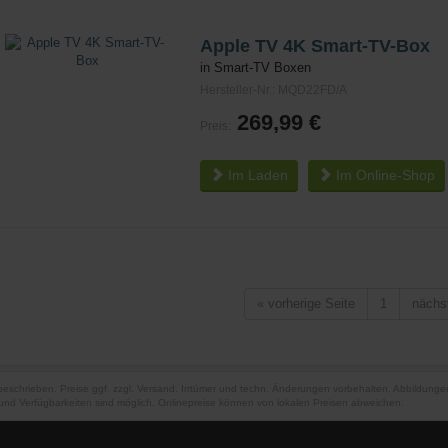
Apple TV 4K Smart-TV-Box
in Smart-TV Boxen
Hersteller-Nr.: MQD22FD/A
269,99 €
Preis:
Im Laden
Im
Online-Shop
«
vorherige Seite
1
nächs
 beschrieben. Preise ggf. zzgl. Versand. Irrtümer und techn. Änderungen vorbehalten. Abbildung
und Verfügbarkeiten sind möglich. Onlinepreise können von lokalen Preisen abweichen.