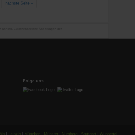
nächste Seite
»
en ähnlich. Zwischenzeitliche Änderungen der
Folge uns
öln
Leipzig
München
Münster
Nürnberg
Stuttgart
Wuppertal