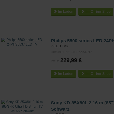
Im Laden
Im
Online-Shop
Philips 5500 series LED 24
in LED TVs
Hersteller-Nr.: 24PHS5537/12
229,99 €
Preis:
Im Laden
Im
Online-Shop
Sony KD-85X80L 2,16 m (85"
Schwarz