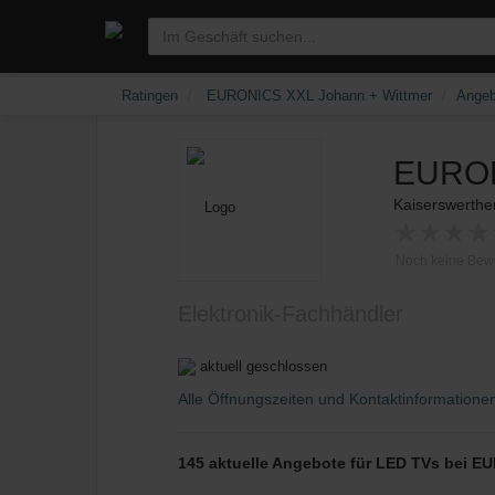
Ratingen
EURONICS XXL Johann + Wittmer
Angeb
EURON
Kaiserswerthe
★
★
★
★
Noch keine Bew
Elektronik-Fachhändler
aktuell geschlossen
Alle Öffnungszeiten und Kontaktinformatione
145 aktuelle Angebote für LED TVs bei E