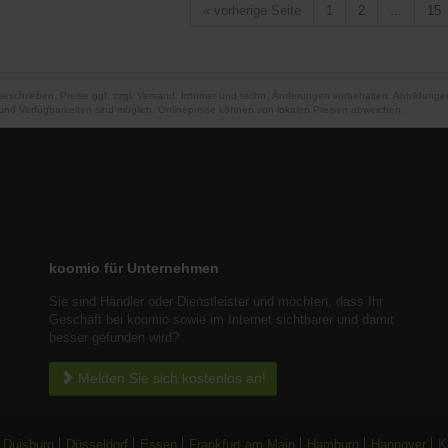
«
vorherige Seite
1
2
...
15
 beschrieben. Preise ggf. zzgl. Versand. Irrtümer und techn. Änderungen vorbehalten. Abbildung
und Verfügbarkeiten sind möglich. Onlinepreise können von lokalen Preisen abweichen.
koomio für Unternehmen
Sie sind Händler oder Dienstleister und möchten, dass Ihr
Geschäft bei koomio sowie im Internet sichtbarer und damit
besser gefunden wird?
Melden Sie sich kostenlos an!
Duisburg
Düsseldorf
Essen
Frankfurt am Main
Hamburg
Hannover
K