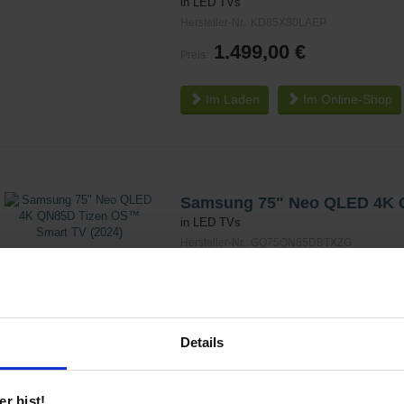
in LED TVs
Hersteller-Nr.: KD85X80LAEP
1.499,00 €
Preis:
Im Laden
Im
Online-Shop
Samsung 75" Neo QLED 4K Q
in LED TVs
Hersteller-Nr.: GQ75QN85DBTXZG
1.399,00 €
Preis:
Im Laden
Im
Online-Shop
Details
r bist!