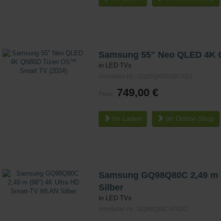
Samsung 55" Neo QLED 4K Q
in LED TVs
Hersteller-Nr.: GQ55QN85DBTXZG
749,00 €
Preis:
Im Laden
Im
Online-Shop
Samsung GQ98Q80C 2,49 m (
Silber
in LED TVs
Hersteller-Nr.: GQ98Q80CATXZG