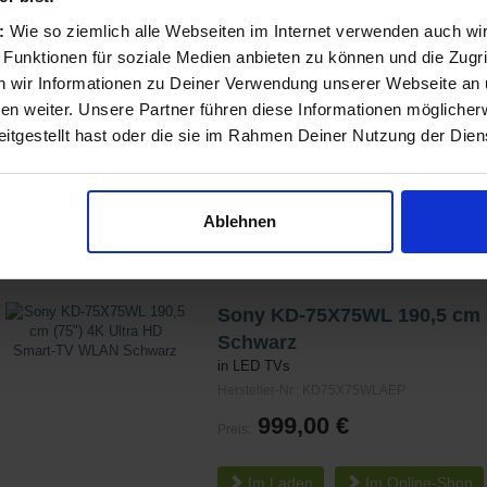
Sony KD-43X75WL 109,2 cm 
s:
Wie so ziemlich alle Webseiten im Internet verwenden auch wi
Schwarz
 Funktionen für soziale Medien anbieten zu können und die Zugri
in LED TVs
 wir Informationen zu Deiner Verwendung unserer Webseite an u
Hersteller-Nr.: KD43X75WLPAEP
n weiter. Unsere Partner führen diese Informationen möglicher
549,00 €
itgestellt hast oder die sie im Rahmen Deiner Nutzung der Die
Preis:
Im Laden
Im
Online-Shop
Ablehnen
Sony KD-75X75WL 190,5 cm 
Schwarz
in LED TVs
Hersteller-Nr.: KD75X75WLAEP
999,00 €
Preis:
Im Laden
Im
Online-Shop