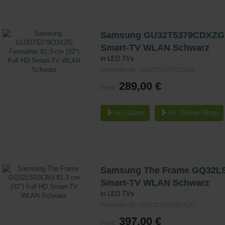
Samsung GU32T5379CDXZG Fe
Smart-TV WLAN Schwarz
in LED TVs
Hersteller-Nr.: GU32T5379CDXZG
289,00 €
Preis:
Im Laden
Im
Online-Shop
Samsung The Frame GQ32LS0
Smart-TV WLAN Schwarz
in LED TVs
Hersteller-Nr.: GQ32LS03CBUXZG
397,00 €
Preis: