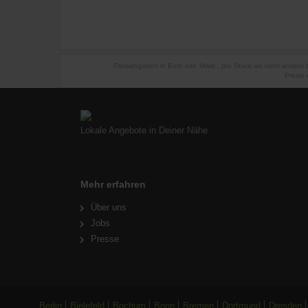
Preisangaben in Euro inkl. Mwst., pro Stück wo nicht anders
Preise 
Lokale Angebote in Deiner Nähe
Mehr erfahren
Über uns
Jobs
Presse
Berlin
Bielefeld
Bochum
Bonn
Bremen
Dortmund
Dresden