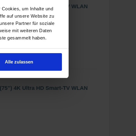
(43") 4K Ultra HD Smart-TV WLAN
r Cookies, um Inhalte und
ffe auf unsere Website zu
nsere Partner für soziale
weise mit weiteren Daten
nste gesammelt haben.
Alle zulassen
(75") 4K Ultra HD Smart-TV WLAN