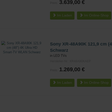
3.639,00 €
Preis:
Im Laden
Im
Online-Shop
Sony XR-48A90K 121,9 cm (4
Schwarz
in LED TVs
Hersteller-Nr.: XR48A90KAEP
1.269,00 €
Preis:
Im Laden
Im
Online-Shop