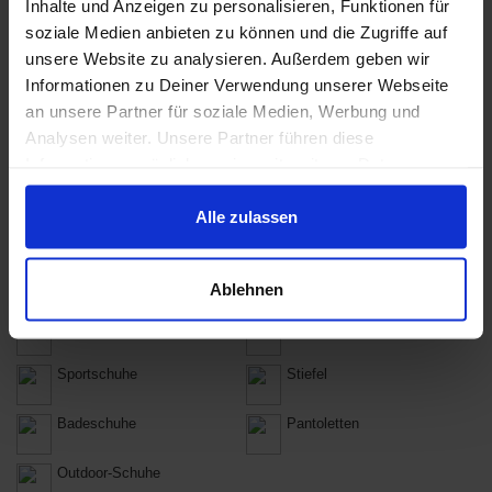
Sortiment von DEICHMANN
Inhalte und Anzeigen zu personalisieren, Funktionen für
soziale Medien anbieten zu können und die Zugriffe auf
DEICHMANN verkauft Produkte aus diesen Kategorien:
unsere Website zu analysieren. Außerdem geben wir
Schuhe
Ballerinas
Informationen zu Deiner Verwendung unserer Webseite
an unsere Partner für soziale Medien, Werbung und
Clogs & Pantoletten
Schnürschuhe
Analysen weiter. Unsere Partner führen diese
Informationen möglicherweise mit weiteren Daten
Halbschuhe
Hausschuhe
zusammen, die Du ihnen bereitgestellt hast oder die sie
im Rahmen Deiner Nutzung der Dienste gesammelt
Alle zulassen
Pumps
High Heels
haben.
Sandaletten
Flip Flops
Ablehnen
Schuhzubehör & Pflege
Sneakers
Sportschuhe
Stiefel
Badeschuhe
Pantoletten
Outdoor-Schuhe