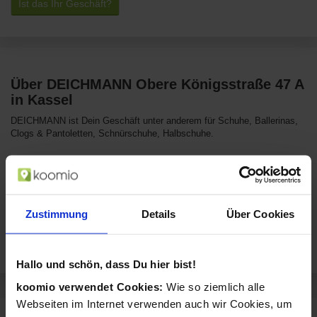
Ist das Ihr Geschäft?
Über DEICHMANN Obere Königsstraße 47 A
in Kassel
DEICHMANN ist Dein Geschäft unter anderem für Schuhe, Ballerinas,
Clogs & Pantoletten, Schnürschuhe, Halbschuhe.
DEICHMANN in Sozialen Netzwerken
Zustimmung
Details
Über Cookies
DEICHMANN hat auch eine App, die Du Dir herunterladen
kannst:
Hallo und schön, dass Du hier bist!
koomio verwendet Cookies:
Wie so ziemlich alle
Webseiten im Internet verwenden auch wir Cookies, um