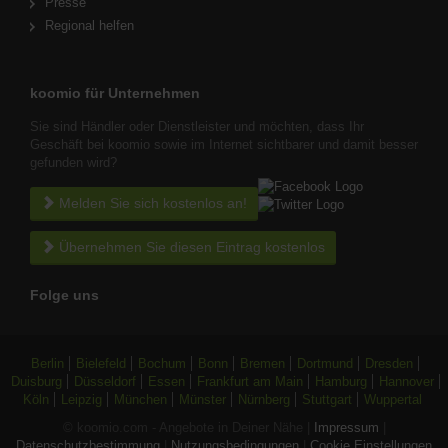
Presse
Regional helfen
koomio für Unternehmen
Sie sind Händler oder Dienstleister und möchten, dass Ihr
Geschäft bei koomio sowie im Internet sichtbarer und damit besser
gefunden wird?
Melden Sie sich kostenlos an!
Übernehmen Sie diesen Eintrag kostenlos
Folge uns
Berlin
Bielefeld
Bochum
Bonn
Bremen
Dortmund
Dresden
Duisburg
Düsseldorf
Essen
Frankfurt am Main
Hamburg
Hannover
Köln
Leipzig
München
Münster
Nürnberg
Stuttgart
Wuppertal
© koomio.com - Angebote in Deiner Nähe |
Impressum
|
Datenschutzbestimmung
|
Nutzungsbedingungen
|
Cookie Einstellungen