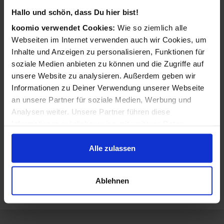
Schuhe
Ballerinas
Hallo und schön, dass Du hier bist!
koomio verwendet Cookies:
Wie so ziemlich alle
Clogs & Pantoletten
Schnürschuhe
Webseiten im Internet verwenden auch wir Cookies, um
Inhalte und Anzeigen zu personalisieren, Funktionen für
Halbschuhe
Hausschuhe
soziale Medien anbieten zu können und die Zugriffe auf
Pumps
High Heels
unsere Website zu analysieren. Außerdem geben wir
Informationen zu Deiner Verwendung unserer Webseite
Sandaletten
Flip Flops
an unsere Partner für soziale Medien, Werbung und
Analysen weiter. Unsere Partner führen diese
Schuhzubehör & Pflege
Sneakers
Informationen möglicherweise mit weiteren Daten
zusammen, die Du ihnen bereitgestellt hast oder die sie
Sportschuhe
Stiefel
im Rahmen Deiner Nutzung der Dienste gesammelt
Alle zulassen
haben.
Badeschuhe
Pantoletten
Ablehnen
Outdoor-Schuhe