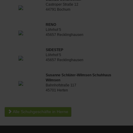
Castroper Straße 12
44791 Bochum
RENO
Löhrhof 5
45657 Recklinghausen
SIDESTEP
Löhrhof 5
45657 Recklinghausen
Susanne Schlüter-Wilmsen Schuhhaus
Wilmsen
Bahnhofstraße 117
45701 Herten
Alle Schuhgeschäfte in Herne