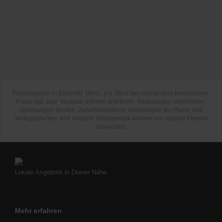
Preisangaben in Euro inkl. Mwst., pro Stück wo nicht anders beschrieben.
Preise ggf. zzgl. Versand. Irrtümer und techn. Änderungen vorbehalten.
Abbildungen ähnlich. Zwischenzeitliche Änderungen der Preise und
Verfügbarkeiten sind möglich. Onlinepreise können von lokalen Preisen
abweichen.
Lokale Angebote in Deiner Nähe
Mehr erfahren