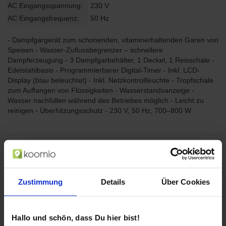
AC Eingangsspannung:
230 V
AC Eingangsfrequenz:
50 Hz
- Dampfgargerät zum schonenden, vitaminerhaltenden Garen von
Speisen - Wasser-Zuflussbegrenzer – schnellere
Dampferzeugung - 3 Dampfgarbehälter, 1 Deckel, 1 Reisschale -
Edelstahlbasis - Programmierbarer Digital-Timer - Inkl. LCD-
Display (blau beleuchtet) - Inkl. Netzkontrollleuchte - Tropfschale
zum Auffangen von Flüssigkeiten - Wasserstandsanzeige -
Wasser nachfüllen während des Betriebes möglich - Leicht zu
reinigen - Überhitzungsschutz - 230 V, 50 Hz, 700–800 W
Zustimmung
Details
Über Cookies
Hallo und schön, dass Du hier bist!