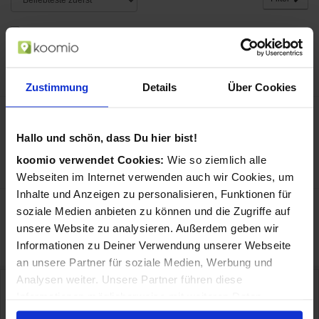
EQ3-AG HMIP-PS Smart Plug
in Smart Plugs
46,90 €
Preis:
Zustimmung
Details
Über Cookies
Bosch Plug Compact Smart Plug 2990 W
Haus Weiß
Hallo und schön, dass Du hier bist!
in Smart Plugs
258,00 €
koomio verwendet Cookies:
Wie so ziemlich alle
Preis:
Webseiten im Internet verwenden auch wir Cookies, um
Inhalte und Anzeigen zu personalisieren, Funktionen für
soziale Medien anbieten zu können und die Zugriffe auf
«
1
«
unsere Website zu analysieren. Außerdem geben wir
Informationen zu Deiner Verwendung unserer Webseite
an unsere Partner für soziale Medien, Werbung und
Analysen weiter. Unsere Partner führen diese
Preisangaben in Euro inkl. Mwst., pro Stück wo nicht anders beschrieben. Preise ggf.
zzgl. Versand. Irrtümer und techn. Änderungen vorbehalten. Abbildungen ähnlich.
Informationen möglicherweise mit weiteren Daten
Zwischenzeitliche Änderungen der Preise und Verfügbarkeiten sind möglich. Onlinepreise
zusammen, die Du ihnen bereitgestellt hast oder die sie
können von lokalen Preisen abweichen.