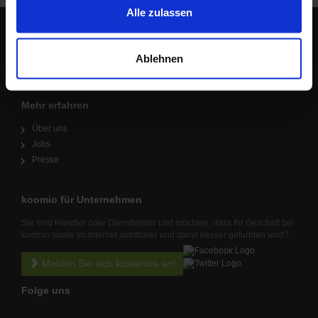
im Rahmen Deiner Nutzung der Dienste gesammelt
Alle zulassen
haben.
Lokale Angebote in Deiner Nähe
Ablehnen
Mehr erfahren
Über uns
Jobs
Presse
koomio für Unternehmen
Sie sind Händler oder Dienstleister und möchten, dass Ihr Geschäft bei
koomio sowie im Internet sichtbarer und damit besser gefunden wird?
Melden Sie sich kostenlos an!
Folge uns