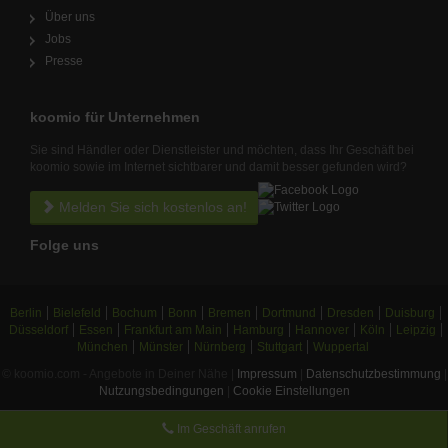
Über uns
Jobs
Presse
koomio für Unternehmen
Sie sind Händler oder Dienstleister und möchten, dass Ihr Geschäft bei
koomio sowie im Internet sichtbarer und damit besser gefunden wird?
Melden Sie sich kostenlos an!
Folge uns
Berlin
Bielefeld
Bochum
Bonn
Bremen
Dortmund
Dresden
Duisburg
Düsseldorf
Essen
Frankfurt am Main
Hamburg
Hannover
Köln
Leipzig
München
Münster
Nürnberg
Stuttgart
Wuppertal
© koomio.com - Angebote in Deiner Nähe |
Impressum
|
Datenschutzbestimmung
|
Nutzungsbedingungen
|
Cookie Einstellungen
Im Geschäft anrufen