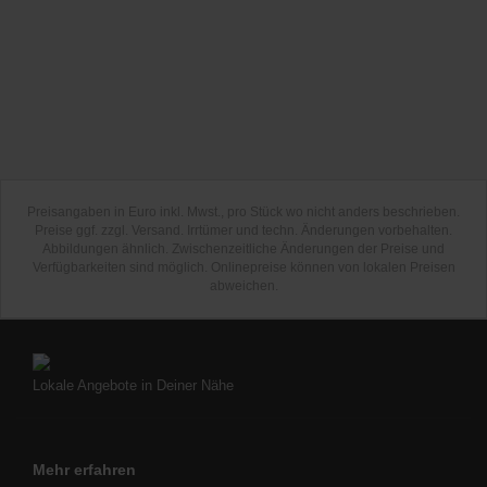
Preisangaben in Euro inkl. Mwst., pro Stück wo nicht anders beschrieben.
Preise ggf. zzgl. Versand. Irrtümer und techn. Änderungen vorbehalten.
Abbildungen ähnlich. Zwischenzeitliche Änderungen der Preise und
Verfügbarkeiten sind möglich. Onlinepreise können von lokalen Preisen
abweichen.
Lokale Angebote in Deiner Nähe
Mehr erfahren