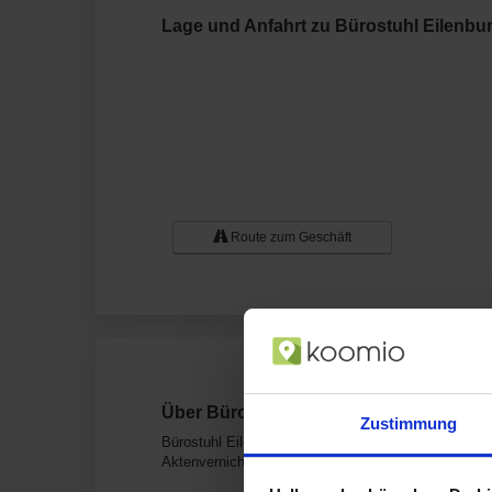
Lage und Anfahrt zu Bürostuhl Eilenbu
Route zum Geschäft
Über Bürostuhl Eilenburg Maxim-Gorki-P
Zustimmung
Bürostuhl Eilenburg in Eilenburg ist Dein Geschäft
Aktenvernichter, Büromaterial, Bürotechnik, Schrei