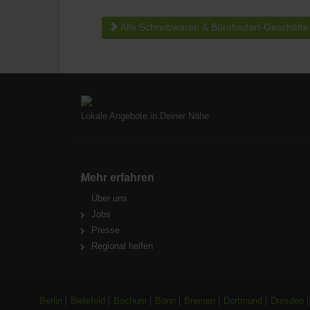
Alle Schreibwaren & Bürobedarf-Geschäfte 
Lokale Angebote in Deiner Nähe
Mehr erfahren
Über uns
Jobs
Presse
Regional helfen
Berlin
Bielefeld
Bochum
Bonn
Bremen
Dortmund
Dresden