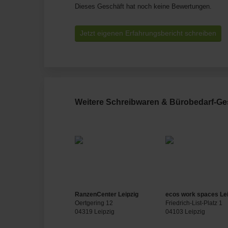
Dieses Geschäft hat noch keine Bewertungen.
Jetzt eigenen Erfahrungsbericht schreiben
Weitere Schreibwaren & Bürobedarf-Gesc
RanzenCenter Leipzig
ecos work spaces Lei
Oertgering 12
Friedrich-List-Platz 1
04319 Leipzig
04103 Leipzig