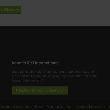
in Eilenburg
koomio für Unternehmen
Sie sind Händler oder Dienstleister und möchten, dass Ihr
Geschäft bei koomio sowie im Internet sichtbarer und damit
besser gefunden wird?
Melden Sie sich kostenlos an!
Duisburg
Düsseldorf
Essen
Frankfurt am Main
Hamburg
Hannover
K