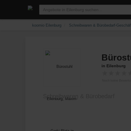
koomio Eilenburg
Schreibwaren & Bürobedarf-Geschäf
Bürost
in Eilenburg
★
★
★
★
Noch keine Bewert
Schreibwaren & Bürobedarf