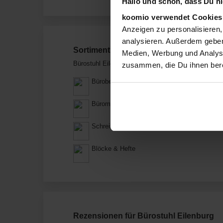
Hallo und schön, dass Du hie
koomio verwendet Cookie
Anzeigen zu personalisieren,
analysieren. Außerdem geben
Sortiment von Bürostuhl Eilenburg
Medien, Werbung und Analyse
Bürostuhl Eilenburg verkauft Produkte aus diesen K
zusammen, die Du ihnen bere
Bürobedarf & Schreibwaren
Büromaterial
Schreibwaren
Blöcke & Hefte
Rezensionen für Bürostuhl Eilenburg