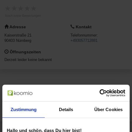
★
★
★
★
★
Noch keine Bewertungen
Adresse
Kontakt
Kaiserstraße 21
Telefonnummer:
90403
Nürnberg
+493057712881
Öffnungszeiten
Derzeit leider keine bekannt
Über BüroFrisch Büroreinigung Nürnberg
Kaiserstraße 21 in Nürnberg
BüroFrisch Büroreinigung Nürnberg hat leider noch keine Beschreibung
Zustimmung
Details
Über Cookies
eingefügt.
Hallo und schön, dass Du hier bist!