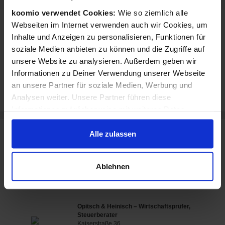
koomio verwendet Cookies:
Wie so ziemlich alle
Webseiten im Internet verwenden auch wir Cookies, um
Rezensionen für BüroFrisch Büroreinigung
Inhalte und Anzeigen zu personalisieren, Funktionen für
Nürnberg
soziale Medien anbieten zu können und die Zugriffe auf
unsere Website zu analysieren. Außerdem geben wir
Dieses Geschäft hat noch keine Bewertungen.
Informationen zu Deiner Verwendung unserer Webseite
an unsere Partner für soziale Medien, Werbung und
Jetzt eigenen Erfahrungsbericht schreiben
Analysen weiter. Unsere Partner führen diese
Informationen möglicherweise mit weiteren Daten
zusammen, die Du ihnen bereitgestellt hast oder die sie
im Rahmen Deiner Nutzung der Dienste gesammelt
Weitere Lokale Geschäfte in der Nähe der BüroFrisch
Alle zulassen
Büroreinigung Nürnberg Filiale
haben.
BüroFrisch Büroreinigung Nürnberg
Ablehnen
Kaiserstraße 21
90403 Nürnberg
Opitsch & Heinisch – Wirtschaftsprüfer,
Steuerberater
Kaiserstraße 36