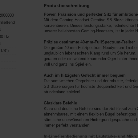
Produktbeschreibung
Power, Präzision und perfekter Sitz für ambition
2000000
Mit dem Gaming-Headset Creative SB Blaze können S
hließend
konzentrieren. Dieses leistungsstarke, federleichte 
d
unserer beliebtesten Gaming-Headsets, ist in jeder H
00 Hz
Präzise gestimmte 40-mm-FullSpectrum-Treiber
t
Die großen 40-mm-FullSpectrum-Neodymium-Treiber d
1/8")
unglaublich lebensechten Klang rund um Sie herum. O
geraten oder ein wütend knurrender Oger hinter Ihnen
voll und ganz ins Spiel ein.
Auch im hitzigsten Gefecht immer bequem
Die samtweichen Ohrpolster und der robuste, federle
SB Blaze sorgen für höchste Bequemlichkeit und G
stundenlang spielen!
Glasklare Befehle
Klare und deutliche Befehle sind der Schlüssel zum 
abnehmbares, mit einem flexiblen Bügel befestigtes
sämtliche unerwünschten Hintergrundgespräche und -
immer perfekt verstanden!
In-Line-Fernbedienung mit Lautstärke- und Mikr