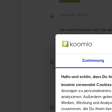
ingame.de
- 06/2016
Viel Sound für kleines Geld. Das wil
ist eine präzise und powergeladene 
weiterlesen
Zustimmung
mod-your-case.de
- 09/2016
Mit dem Sound Blaster Blaze haben w
Hallo und schön, dass Du hie
Headset für den preisbewussten Game
koomio verwendet Cookie
Anzeigen zu personalisieren,
weiterlesen
analysieren. Außerdem geben
Medien, Werbung und Analyse
sofahelden.com
- 04/2017
zusammen, die Du ihnen bere