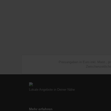
Preisangaben in Euro inkl. Mwst., p
Zwischenzeitlich
Lokale Angebote in Deiner Nähe
Mehr erfahren