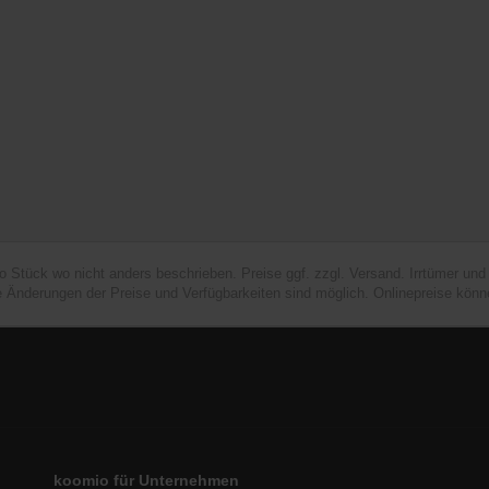
ro Stück wo nicht anders beschrieben. Preise ggf. zzgl. Versand. Irrtümer un
e Änderungen der Preise und Verfügbarkeiten sind möglich. Onlinepreise könn
koomio für Unternehmen