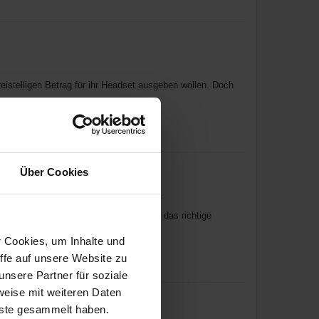
reistelligen Betrag für ihr Headset ausgeben wollen. Doch
Über Cookies
das gebotene Preisleistungsverhältnis das richtige
r Cookies, um Inhalte und
ffe auf unsere Website zu
nsere Partner für soziale
weise mit weiteren Daten
nste gesammelt haben.