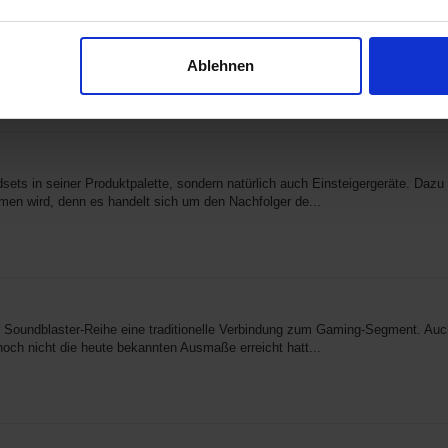
telleMikrofonPackungsinhaltDas Creative Sound Blaster Blaze findet seinen 
 versteckt. Kurz und prägnant erläutert die Front ei...
Ablehnen
dsets in seiner Produktpalette, sondern natürlich auch Einsteigergeräte. Daz
en wird, denn es handelt sich um den Nachfolger de...
der Soundblaster-Reihe eine traditionelle Verbindung zum Gaming-Segment. Auch
noch nicht die heute bekannten Ausmaße erreicht hatt...