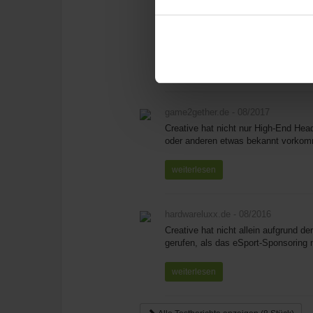
Frequenzumfang des HeadsetsSchnitts
anderen Hälfte hinter stabilem Karton
weiterlesen
game2gether.de
- 08/2017
Creative hat nicht nur High-End Hea
oder anderen etwas bekannt vorkomm
weiterlesen
hardwareluxx.de
- 08/2016
Creative hat nicht allein aufgrund 
gerufen, als das eSport-Sponsoring 
weiterlesen