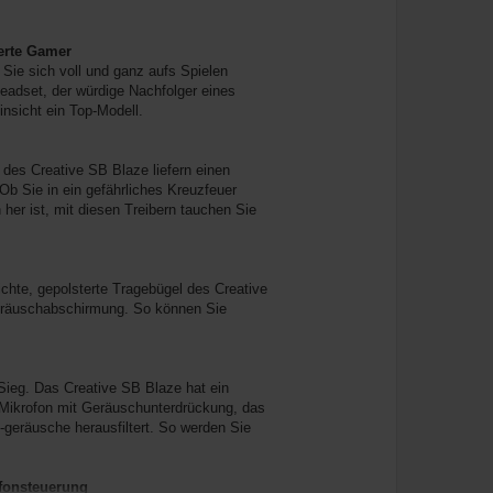
ierte Gamer
ie sich voll und ganz aufs Spielen
Headset, der würdige Nachfolger eines
insicht ein Top-Modell.
es Creative SB Blaze liefern einen
b Sie in ein gefährliches Kreuzfeuer
 her ist, mit diesen Treibern tauchen Sie
ichte, gepolsterte Tragebügel des Creative
eräuschabschirmung. So können Sie
Sieg. Das Creative SB Blaze hat ein
 Mikrofon mit Geräuschunterdrückung, das
geräusche herausfiltert. So werden Sie
ofonsteuerung