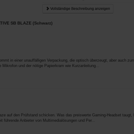
Passen Sie die Lautstärke während des Spiels an od
Vollständige Beschreibung anzeigen
jeder Situation haben Sie alle benötigten Steuerfunkt
EATIVE SB BLAZE (Schwarz)
mmt in einer unauffälligen Verpackung, die optisch überzeugt, aber auch zum
Mikrofon und der nötige Papierkram wie Kurzanleitung...
aze auf den Prüfstand schicken. Was das preiswerte Gaming-Headset taugt, k
eit führende Anbieter von Multimedialösungen und Per...