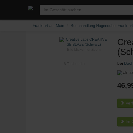
Frankfurt am Main
Buchhandlung Hugendubel Frankfurt
Cre
(Sc
Bild klicken für Zoom
bei
Buch
8
Testberichte
aktuel
46,9
Verf
Im O