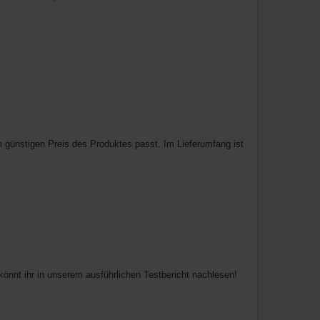
er schalten Sie das Mikrofon stumm. In
ionen in Fingerreichweite.
 günstigen Preis des Produktes passt. Im Lieferumfang ist
önnt ihr in unserem ausführlichen Testbericht nachlesen!