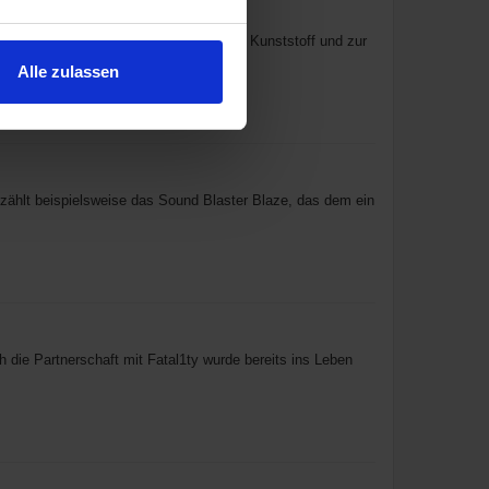
Platz zur Hälfte hinter transparentem Kunststoff und zur
Alle zulassen
u zählt beispielsweise das Sound Blaster Blaze, das dem ein
 die Partnerschaft mit Fatal1ty wurde bereits ins Leben