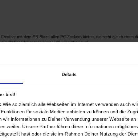
l Creative mit dem SB Blaze allen PC-Zockern bieten, die nicht gleich einen d
Soundkulisse für gerade einmal 40 Euro überhaupt...
Details
ir heute ein günstiges Gaming-Headset von Creative im Test, welches durch 
r bist!
r sein soll. Welche Details...
s:
Wie so ziemlich alle Webseiten im Internet verwenden auch wi
 Funktionen für soziale Medien anbieten zu können und die Zugri
 wir Informationen zu Deiner Verwendung unserer Webseite an u
n weiter. Unsere Partner führen diese Informationen möglicher
itgestellt hast oder die sie im Rahmen Deiner Nutzung der Die