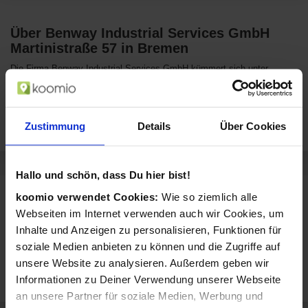
Über Benway Industrial Services GmbH
Martinistraße 57 in Bremen
Die Firma Benway Industrial Services GmbH kümmert sich unter
anderem um die professionelle Wartung, Desinfektion sowie
Instandhaltung von Klimaanlagen in verschiedenen Verkehrsmitteln.
Auch die Reparatur gehört zum angebotenen Portfolio. Diesen Service
bietet Benway Industrial für Schienenfahrzeuge, Busflotten sowie
Zustimmung
Details
Über Cookies
Nutzfahrzeugflotten an.
Hallo und schön, dass Du hier bist!
Sortiment von Benway Industrial Services
koomio verwendet Cookies:
Wie so ziemlich alle
GmbH
Webseiten im Internet verwenden auch wir Cookies, um
Inhalte und Anzeigen zu personalisieren, Funktionen für
Benway Industrial Services GmbH verkauft Produkte aus diesen
Kategorien:
soziale Medien anbieten zu können und die Zugriffe auf
unsere Website zu analysieren. Außerdem geben wir
Heizung, Sanitär, Klima
Klimaanlagen (Einbau &
Informationen zu Deiner Verwendung unserer Webseite
Wartung)
an unsere Partner für soziale Medien, Werbung und