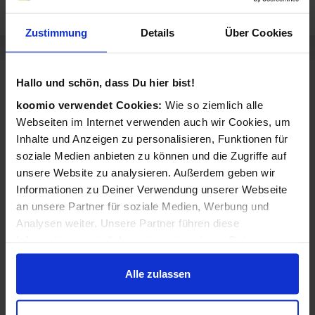
Zustimmung
Details
Über Cookies
Sortiment von B&C Sicherheitstechnik
Hallo und schön, dass Du hier bist!
GmbH
koomio verwendet Cookies:
Wie so ziemlich alle
B&C Sicherheitstechnik GmbH verkauft Produkte aus diesen
Webseiten im Internet verwenden auch wir Cookies, um
Kategorien:
Inhalte und Anzeigen zu personalisieren, Funktionen für
soziale Medien anbieten zu können und die Zugriffe auf
Elektronik
Elektroinstallationen
unsere Website zu analysieren. Außerdem geben wir
Planung & Beratung
Sicherheit &
Informationen zu Deiner Verwendung unserer Webseite
Überwachung
an unsere Partner für soziale Medien, Werbung und
Alarmanlagen
Einrichtung von
Analysen weiter. Unsere Partner führen diese
Überwachungstechnik
Informationen möglicherweise mit weiteren Daten
Alarmanlagen (Einbau &
Technische Planung
zusammen, die Du ihnen bereitgestellt hast oder die sie
Wartung)
im Rahmen Deiner Nutzung der Dienste gesammelt
Alle zulassen
Brandwache
haben.