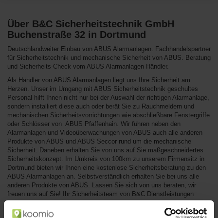
Über B&C Sicherheitstechnik GmbH
Buchenstraße 32 in Dortmund
Deutschlandweiter Einbau von ABUS Alarmanlagen. Fachhandelspartner
für Sicherheitstechnik und mechanische Sicherheit von ABUS. Beratung
und Sicherheits-Check vom ABUS Alarmanlagen Händler.
Als Händler von ABUS Alarmanlagen liegt uns Ihre Sicherheit am
Herzen. Unser im Umgang mit ABUS Sicherheitstechnik geschultes
Personal hilft Ihnen nicht nur bei der Auswahl der richtigen Alarmanlage,
sondern installiert diese auch oder berät Sie zu Rauchmeldern und
mechanischen Sicherheitsvorrichtungen wie abschließbare Fenstergriffe
oder Schlösser von ABUS Pfaffenhain. Wir führen neben den
Alarmanlagen und Videoüberwachungen von ABUS auch alle anderen
Produkte von ABUS und ABUS Seccor rund um die mechanische
Sicherheit. Daneben erhalten Sie von uns auf Sie maßgeschneidertes
Sicherheitskonzept. Im Umkreis von 100km zu unserem Firmensitz in
Dortmund bieten wir Ihnen eine kostenlose Sicherheitsberatung zu den
ABUS Alarmanlagen an. Selbstverständlich erhalten Sie bei uns alle
anderen Produkte von ABUS. Lassen Sie sich von uns beraten, wir
freuen uns auf Sie! Ihr Sicherheitsteam von B&C Dienstleistungen
B&C Sicherheitstechnik GmbH in Sozialen Netzwerken