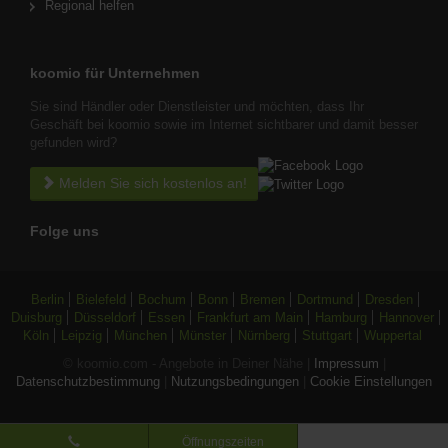
Regional helfen
koomio für Unternehmen
Sie sind Händler oder Dienstleister und möchten, dass Ihr
Geschäft bei koomio sowie im Internet sichtbarer und damit besser
gefunden wird?
Melden Sie sich kostenlos an!
Folge uns
Berlin
Bielefeld
Bochum
Bonn
Bremen
Dortmund
Dresden
Duisburg
Düsseldorf
Essen
Frankfurt am Main
Hamburg
Hannover
Köln
Leipzig
München
Münster
Nürnberg
Stuttgart
Wuppertal
© koomio.com - Angebote in Deiner Nähe |
Impressum
|
Datenschutzbestimmung
|
Nutzungsbedingungen
|
Cookie Einstellungen
Öffnungszeiten