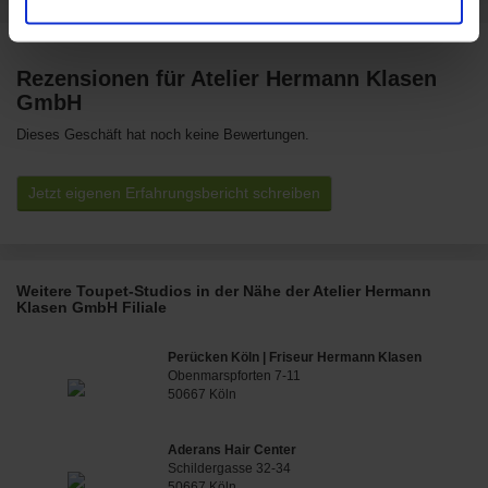
Rezensionen für Atelier Hermann Klasen
GmbH
Dieses Geschäft hat noch keine Bewertungen.
Jetzt eigenen Erfahrungsbericht schreiben
Weitere Toupet-Studios in der Nähe der Atelier Hermann
Klasen GmbH Filiale
Perücken Köln | Friseur Hermann Klasen
Obenmarspforten 7-11
50667 Köln
Aderans Hair Center
Schildergasse 32-34
50667 Köln