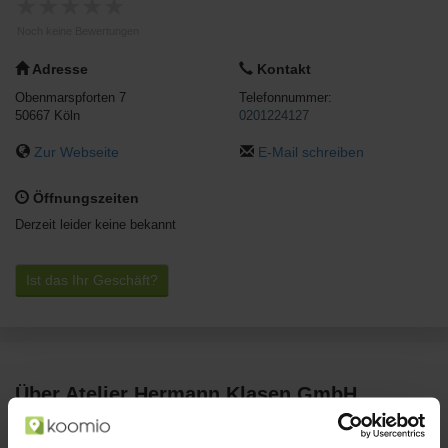
★
★
★
★
★
Noch keine Bewertungen
Adresse
Kontakt
Obenmarspforten 7
Telefonnummer:
50667
Köln
0201224127
Zur Webseite
E-Mail schreiben
Öffnungszeiten
Derzeit leider keine bekannt
Ist das Ihr Geschäft?
Über Atelier Hermann Klasen GmbH
Obenmarspforten 7 in Köln
Atelier Hermann Klasen GmbH ist Dein Geschäft und Ansprechpartner