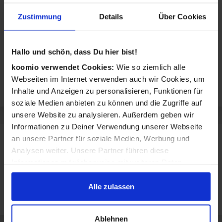
für Beauty & Pflege und Haarteile & Perücken.
Zustimmung
Details
Über Cookies
Videos
Hallo und schön, dass Du hier bist!
koomio verwendet Cookies:
Wie so ziemlich alle
Webseiten im Internet verwenden auch wir Cookies, um
Inhalte und Anzeigen zu personalisieren, Funktionen für
soziale Medien anbieten zu können und die Zugriffe auf
unsere Website zu analysieren. Außerdem geben wir
Informationen zu Deiner Verwendung unserer Webseite
an unsere Partner für soziale Medien, Werbung und
Sortiment von Atelier Hermann Klasen
GmbH
Analysen weiter. Unsere Partner führen diese
Informationen möglicherweise mit weiteren Daten
Atelier Hermann Klasen GmbH verkauft Produkte aus diesen
zusammen, die Du ihnen bereitgestellt hast oder die sie
Kategorien:
im Rahmen Deiner Nutzung der Dienste gesammelt
Alle zulassen
Beauty & Pflege
Haarteile & Perücken
haben.
Ablehnen