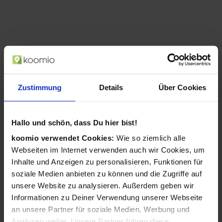
Zustimmung
Details
Über Cookies
Hallo und schön, dass Du hier bist!
AgfaPhoto Compact DC8200 1/3.2 Zoll
koomio verwendet Cookies:
Wie so ziemlich alle
Kompaktkamera 18 MP CMOS 4896 x 3672
Webseiten im Internet verwenden auch wir Cookies, um
Pixel Violett (Violett)
Inhalte und Anzeigen zu personalisieren, Funktionen für
ab 114,99 €
soziale Medien anbieten zu können und die Zugriffe auf
in 1 Geschäften
unsere Website zu analysieren. Außerdem geben wir
Informationen zu Deiner Verwendung unserer Webseite
an unsere Partner für soziale Medien, Werbung und
«
1
«
Analysen weiter. Unsere Partner führen diese